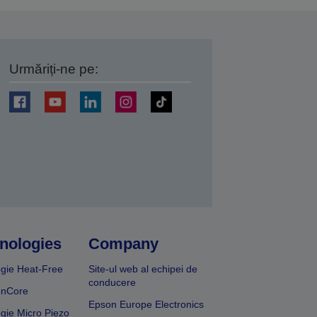
Urmăriți-ne pe:
ți
nologies
Company
gie Heat-Free
Site-ul web al echipei de
conducere
onCore
Epson Europe Electronics
gie Micro Piezo