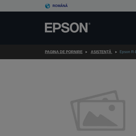
Skip
ROMÂNĂ
to
main
content
PAGINA DE PORNIRE
ASISTENŢĂ
Epson R-