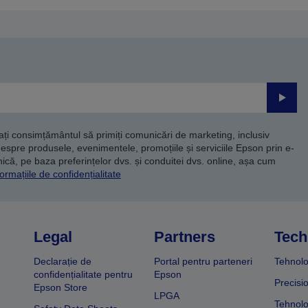
Trimite
dați consimțământul să primiți comunicări de marketing, inclusiv
despre produsele, evenimentele, promoțiile și serviciile Epson prin e-
că, pe baza preferințelor dvs. și conduitei dvs. online, așa cum
ormațiile de confidențialitate
Legal
Partners
Tech
Declarație de
Portal pentru parteneri
Tehnolo
confidențialitate pentru
Epson
Precisi
Epson Store
LPGA
Tehnolo