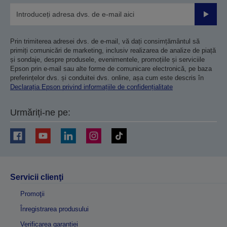
Trimiteț
Prin trimiterea adresei dvs. de e-mail, vă dați consimțământul să
primiți comunicări de marketing, inclusiv realizarea de analize de piață
și sondaje, despre produsele, evenimentele, promoțiile și serviciile
Epson prin e-mail sau alte forme de comunicare electronică, pe baza
preferințelor dvs. și conduitei dvs. online, așa cum este descris în
Declarația Epson privind informațiile de confidențialitate
Urmăriți-ne pe:
Servicii clienţi
Promoţii
Înregistrarea produsului
Verificarea garanției