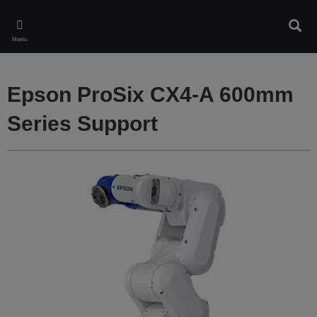
Skip
to
Căuta
main
Meniu
content
Epson ProSix CX4-A 600mm
Series Support