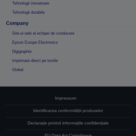
Tehnologii inovatoare
Tehnologii durabile
Company
Site-ul web al echipei de conducere
Epson Europe Electronics
Digigraphie
Imprimare direct pe textile
Global
Impressum
Identificarea conformității produselor
Declarație privind informațiile confidențiale
EU Data Act Compliance