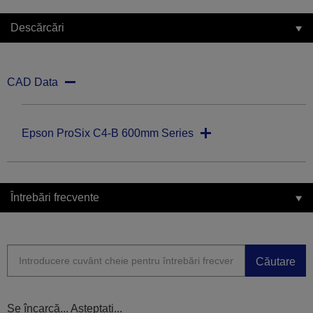
Descărcări
CAD Data
Epson ProSix C4-B 600mm Series
Întrebări frecvente
Căutare
Se încarcă... Așteptați...