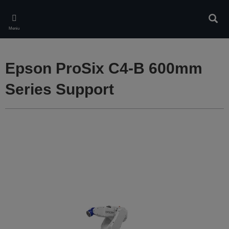
Skip
to
Căuta
main
Meniu
content
Epson ProSix C4-B 600mm
Series Support