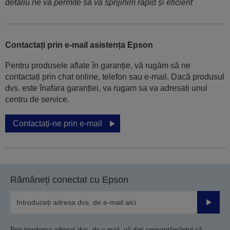
detaliu ne va permite să vă sprijinim rapid și eficient
Contactați prin e-mail asistența Epson
Pentru produsele aflate în garanție, vă rugăm să ne
contactați prin chat online, telefon sau e-mail. Dacă produsul
dvs. este înafara garanției, va rugam sa va adresati unui
centru de service.
Contactați-ne prin e-mail
Rămâneți conectat cu Epson
Trimiteț
Prin trimiterea adresei dvs. de e-mail, vă dați consimțământul să