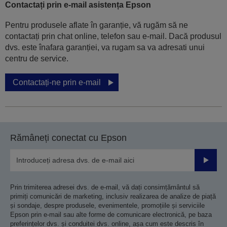
Contactați prin e-mail asistența Epson
Pentru produsele aflate în garanție, vă rugăm să ne
contactați prin chat online, telefon sau e-mail. Dacă produsul
dvs. este înafara garanției, va rugam sa va adresati unui
centru de service.
Contactați-ne prin e-mail
Rămâneți conectat cu Epson
Trimiteț
Prin trimiterea adresei dvs. de e-mail, vă dați consimțământul să
primiți comunicări de marketing, inclusiv realizarea de analize de piață
și sondaje, despre produsele, evenimentele, promoțiile și serviciile
Epson prin e-mail sau alte forme de comunicare electronică, pe baza
preferințelor dvs. și conduitei dvs. online, așa cum este descris în