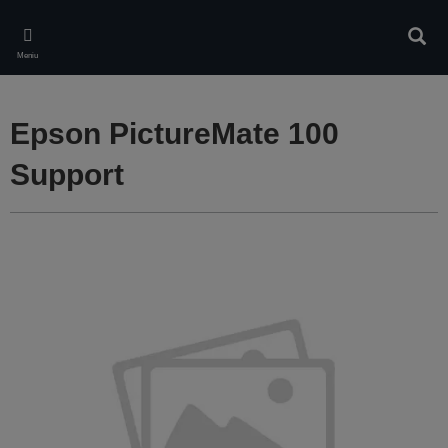
Skip
to
Căuta
main
Meniu
content
Epson PictureMate 100
Support