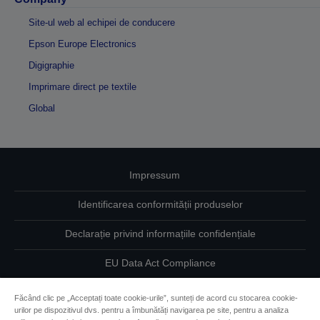
Site-ul web al echipei de conducere
Epson Europe Electronics
Digigraphie
Imprimare direct pe textile
Global
Impressum
Identificarea conformității produselor
Declarație privind informațiile confidențiale
EU Data Act Compliance
Contactaţi-ne în legătură cu datele dumneavoastră
Făcând clic pe „Acceptați toate cookie-urile”, sunteți de acord cu stocarea cookie-
urilor pe dispozitivul dvs. pentru a îmbunătăți navigarea pe site, pentru a analiza