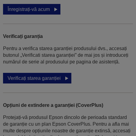
Înregistrați-vă acum
Verificați garanția
Pentru a verifica starea garanției produsului dvs., accesați
butonul „Verificati starea garanției” de mai jos și introduceți
numărul de serie al produsului pe pagina de asistență.
Verificați starea garanției
Opțiuni de extindere a garanției (CoverPlus)
Protejați-vă produsul Epson dincolo de perioada standard
de garanție cu un plan Epson CoverPlus. Pentru a afla mai
multe despre opțiunile noastre de garanție extinsă, accesați