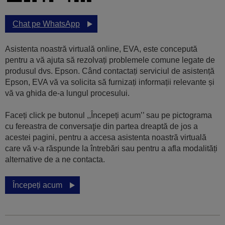
Chat pe WhatsApp
Asistenta noastră virtuală online, EVA, este concepută
pentru a vă ajuta să rezolvați problemele comune legate de
produsul dvs. Epson. Când contactați serviciul de asistență
Epson, EVA vă va solicita să furnizați informații relevante și
vă va ghida de-a lungul procesului.
Faceți click pe butonul ,,Începeți acum’’ sau pe pictograma
cu fereastra de conversaţie din partea dreaptă de jos a
acestei pagini, pentru a accesa asistenta noastră virtuală
care vă v-a răspunde la întrebări sau pentru a afla modalități
alternative de a ne contacta.
Începeți acum