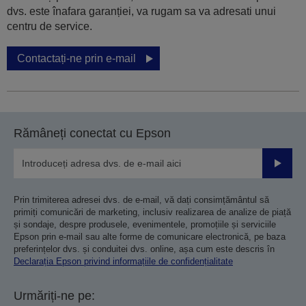
dvs. este înafara garanției, va rugam sa va adresati unui
centru de service.
Contactați-ne prin e-mail
Rămâneți conectat cu Epson
Trimiteț
Prin trimiterea adresei dvs. de e-mail, vă dați consimțământul să
primiți comunicări de marketing, inclusiv realizarea de analize de piață
și sondaje, despre produsele, evenimentele, promoțiile și serviciile
Epson prin e-mail sau alte forme de comunicare electronică, pe baza
preferințelor dvs. și conduitei dvs. online, așa cum este descris în
Declarația Epson privind informațiile de confidențialitate
Urmăriți-ne pe: