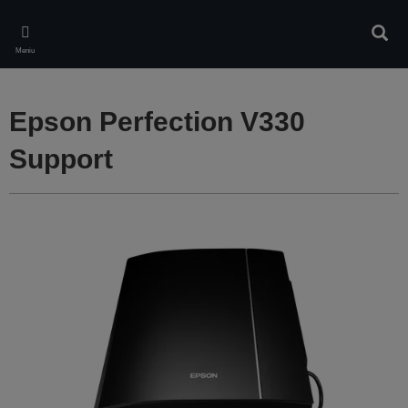
Skip
to
Căuta
main
Meniu
content
Epson Perfection V330
Support