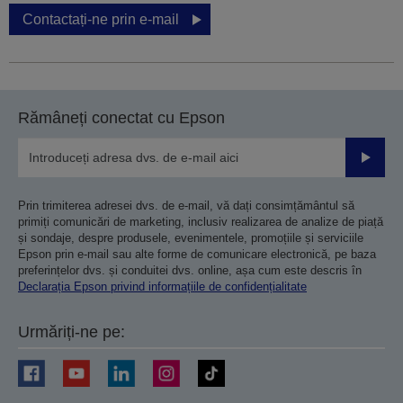
Contactați-ne prin e-mail
Rămâneți conectat cu Epson
Trimiteț
Prin trimiterea adresei dvs. de e-mail, vă dați consimțământul să
primiți comunicări de marketing, inclusiv realizarea de analize de piață
și sondaje, despre produsele, evenimentele, promoțiile și serviciile
Epson prin e-mail sau alte forme de comunicare electronică, pe baza
preferințelor dvs. și conduitei dvs. online, așa cum este descris în
Declarația Epson privind informațiile de confidențialitate
Urmăriți-ne pe: