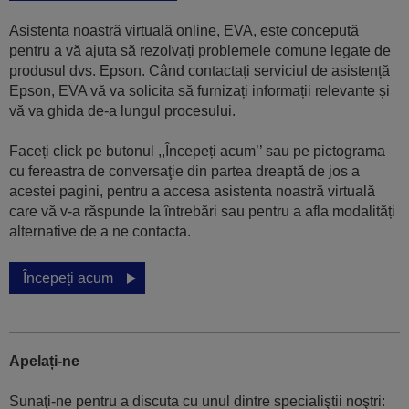
Asistenta noastră virtuală online, EVA, este concepută
pentru a vă ajuta să rezolvați problemele comune legate de
produsul dvs. Epson. Când contactați serviciul de asistență
Epson, EVA vă va solicita să furnizați informații relevante și
vă va ghida de-a lungul procesului.
Faceți click pe butonul ,,Începeți acum’’ sau pe pictograma
cu fereastra de conversaţie din partea dreaptă de jos a
acestei pagini, pentru a accesa asistenta noastră virtuală
care vă v-a răspunde la întrebări sau pentru a afla modalități
alternative de a ne contacta.
Începeți acum
Apelați-ne
Sunaţi-ne pentru a discuta cu unul dintre specialiştii noştri: