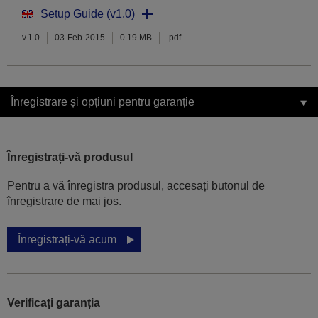
Setup Guide (v1.0)
v.1.0
03-Feb-2015
0.19 MB
.pdf
Înregistrare și opțiuni pentru garanție
Înregistrați-vă produsul
Pentru a vă înregistra produsul, accesați butonul de
înregistrare de mai jos.
Înregistrați-vă acum
Verificați garanția