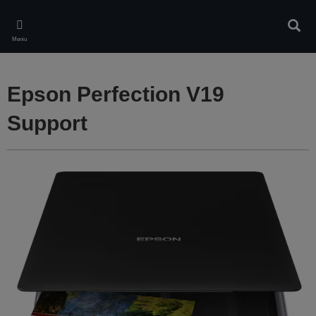
Skip
to
Căuta
main
Meniu
content
Epson Perfection V19
Support