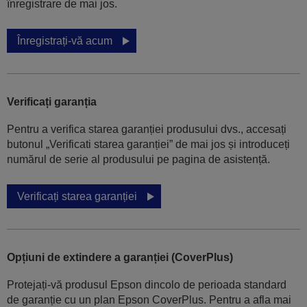
înregistrare de mai jos.
Înregistrați-vă acum
Verificați garanția
Pentru a verifica starea garanției produsului dvs., accesați
butonul „Verificati starea garanției” de mai jos și introduceți
numărul de serie al produsului pe pagina de asistență.
Verificați starea garanției
Opțiuni de extindere a garanției (CoverPlus)
Protejați-vă produsul Epson dincolo de perioada standard
de garanție cu un plan Epson CoverPlus. Pentru a afla mai