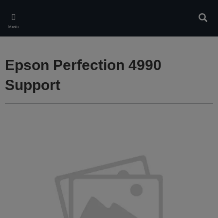
Skip
to
Căuta
main
Meniu
content
Epson Perfection 4990
Support