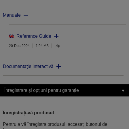
Manuale
Reference Guide
20-Dec-2004
1.94 MB
.zip
Documentaţie interactivă
Înregistrare și opțiuni pentru garanție
Înregistrați-vă produsul
Pentru a vă înregistra produsul, accesați butonul de