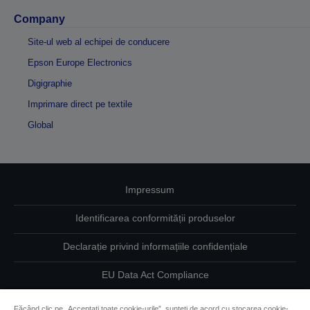
Company
Site-ul web al echipei de conducere
Epson Europe Electronics
Digigraphie
Imprimare direct pe textile
Global
Impressum
Identificarea conformității produselor
Declarație privind informațiile confidențiale
EU Data Act Compliance
Contactaţi-ne în legătură cu datele dumneavoastră
Făcând clic pe „Acceptați toate cookie-urile”, sunteți de acord cu stocarea cookie-