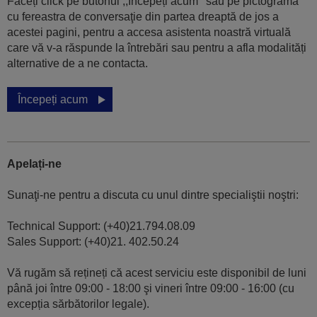
Faceți click pe butonul ,,Începeți acum’’ sau pe pictograma
cu fereastra de conversaţie din partea dreaptă de jos a
acestei pagini, pentru a accesa asistenta noastră virtuală
care vă v-a răspunde la întrebări sau pentru a afla modalități
alternative de a ne contacta.
Începeți acum
Apelați-ne
Sunaţi-ne pentru a discuta cu unul dintre specialiştii noştri:
Technical Support: (+40)21.794.08.09
Sales Support: (+40)21. 402.50.24
Vă rugăm să rețineți că acest serviciu este disponibil de luni
până joi între 09:00 - 18:00 şi vineri între 09:00 - 16:00 (cu
excepția sărbătorilor legale).