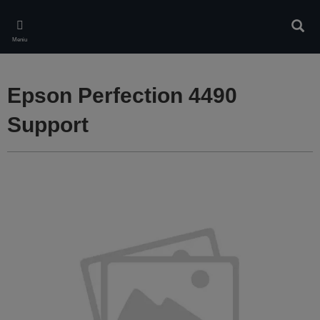
Skip
to
Căuta
main
Meniu
content
Epson Perfection 4490
Support