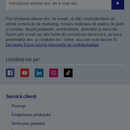
Trimiteț
Prin trimiterea adresei dvs. de e-mail, vă dați consimțământul să
primiți comunicări de marketing, inclusiv realizarea de analize de piață
și sondaje, despre produsele, evenimentele, promoțiile și serviciile
Epson prin e-mail sau alte forme de comunicare electronică, pe baza
preferințelor dvs. și conduitei dvs. online, așa cum este descris în
Declarația Epson privind informațiile de confidențialitate
Urmăriți-ne pe:
Servicii clienţi
Promoţii
Înregistrarea produsului
Verificarea garanției