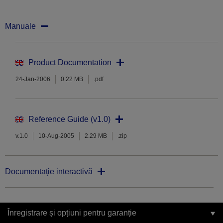
Manuale
Product Documentation
24-Jan-2006
0.22 MB
.pdf
Reference Guide (v1.0)
v.1.0
10-Aug-2005
2.29 MB
.zip
Documentaţie interactivă
Înregistrare și opțiuni pentru garanție