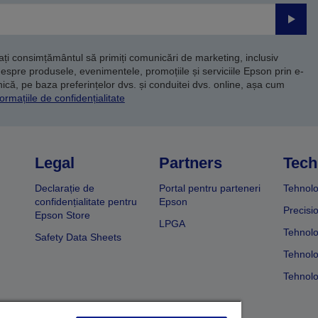
Trimite
dați consimțământul să primiți comunicări de marketing, inclusiv
despre produsele, evenimentele, promoțiile și serviciile Epson prin e-
că, pe baza preferințelor dvs. și conduitei dvs. online, așa cum
ormațiile de confidențialitate
Legal
Partners
Tech
Declarație de
Portal pentru parteneri
Tehnolo
confidențialitate pentru
Epson
Precisi
Epson Store
LPGA
Tehnolo
Safety Data Sheets
Tehnolo
Tehnolo