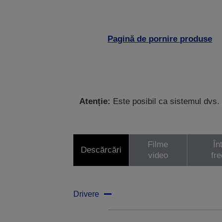
Pagină de pornire produse
Atenție:
Este posibil ca sistemul dvs. 
Filme
În
Descărcări
video
fr
Drivere