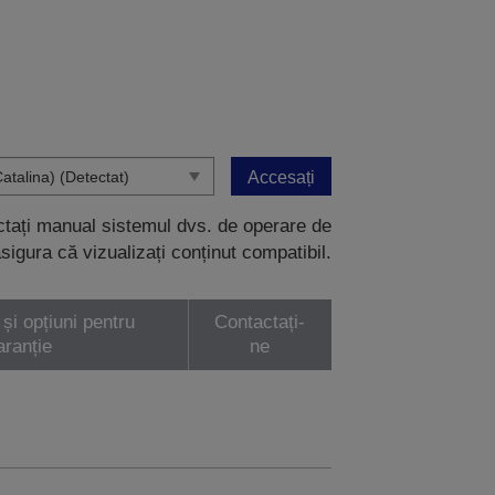
Accesați
ectați manual sistemul dvs. de operare de
sigura că vizualizați conținut compatibil.
 și opțiuni pentru
Contactați-
aranție
ne