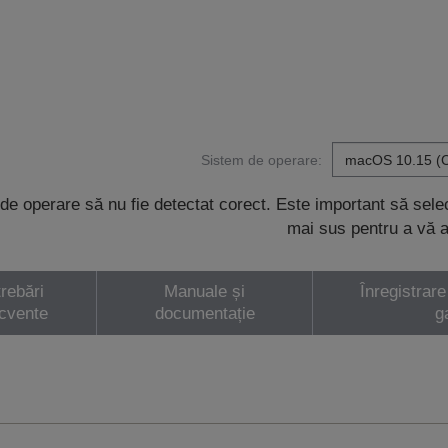
Sistem de operare:
de operare să nu fie detectat corect. Este important să sel
mai sus pentru a vă a
trebări
Manuale și
Înregistrare
ecvente
documentație
g