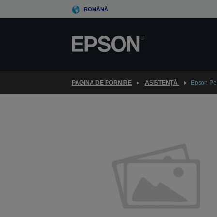
Skip
ROMÂNĂ
to
main
content
PAGINA DE PORNIRE
ASISTENŢĂ
Epson Per