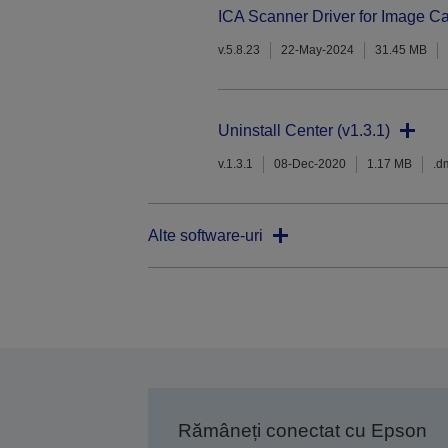
ICA Scanner Driver for Image Ca
v.5.8.23
22-May-2024
31.45 MB
Uninstall Center (v1.3.1)
v.1.3.1
08-Dec-2020
1.17 MB
.d
Alte software-uri
Rămâneți conectat cu Epson