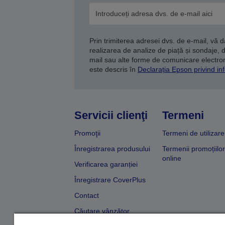
Prin trimiterea adresei dvs. de e-mail, vă 
realizarea de analize de piață și sondaje, 
mail sau alte forme de comunicare electroni
este descris în
Declarația Epson privind inf
Servicii clienţi
Termeni
Promoţii
Termeni de utilizare
Înregistrarea produsului
Termenii promoțiilor
online
Verificarea garanției
Înregistrare CoverPlus
Contact
Căutare vânzător