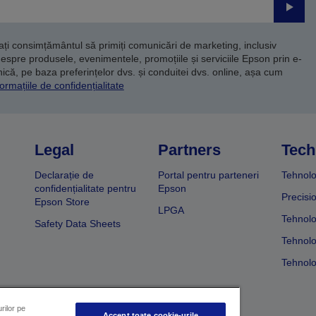
Trimite
dați consimțământul să primiți comunicări de marketing, inclusiv
despre produsele, evenimentele, promoțiile și serviciile Epson prin e-
că, pe baza preferințelor dvs. și conduitei dvs. online, așa cum
ormațiile de confidențialitate
Legal
Partners
Tech
Declarație de
Portal pentru parteneri
Tehnolo
confidențialitate pentru
Epson
Precisi
Epson Store
LPGA
Tehnolo
Safety Data Sheets
Tehnolo
Tehnolo
rilor pe
Accept toate cookie-urile