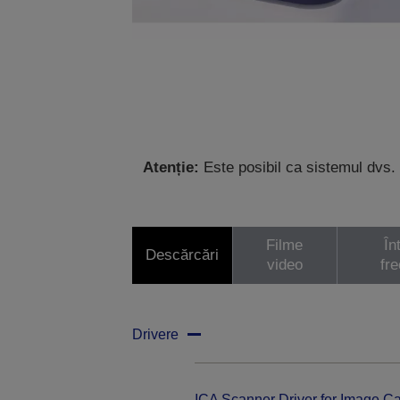
Atenție:
Este posibil ca sistemul dvs. 
Filme
În
Descărcări
video
fr
Drivere
ICA Scanner Driver for Image Ca