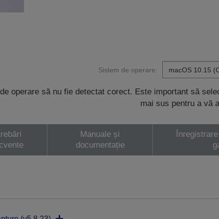
Sistem de operare:
de operare să nu fie detectat corect. Este important să sel
mai sus pentru a vă a
trebări
Manuale și
Înregistrare
ecvente
documentație
g
pture (v5.8.23)