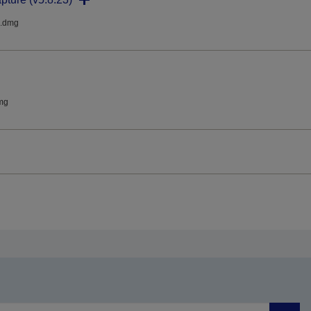
.dmg
mg