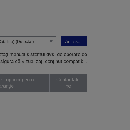
Accesați
ectați manual sistemul dvs. de operare de
sigura că vizualizați conținut compatibil.
 și opțiuni pentru
Contactați-
aranție
ne