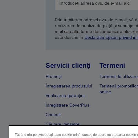
Prin trimiterea adresei dvs. de e-mail, vă 
realizarea de analize de piață și sondaje, 
mail sau alte forme de comunicare electroni
este descris în
Declarația Epson privind inf
Servicii clienţi
Termeni
Promoţii
Termeni de utilizare
Înregistrarea produsului
Termenii promoțiilor
online
Verificarea garanției
Înregistrare CoverPlus
Contact
Căutare vânzător
Făcând clic pe „Acceptați toate cookie-urile”, sunteți de acord cu stocarea cookie-u