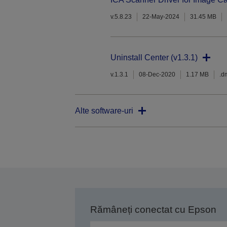
v.5.8.23
22-May-2024
31.45 MB
Uninstall Center (v1.3.1)
v.1.3.1
08-Dec-2020
1.17 MB
.d
Alte software-uri
Rămâneți conectat cu Epson