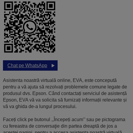
Chat pe WhatsApp
Asistenta noastră virtuală online, EVA, este concepută
pentru a vă ajuta să rezolvați problemele comune legate de
produsul dvs. Epson. Când contactați serviciul de asistență
Epson, EVA vă va solicita să furnizați informații relevante și
vă va ghida de-a lungul procesului.
Faceți click pe butonul ,,Începeți acum’’ sau pe pictograma
cu fereastra de conversaţie din partea dreaptă de jos a
acestei pagini, pentru a accesa asistenta noastră virtuală