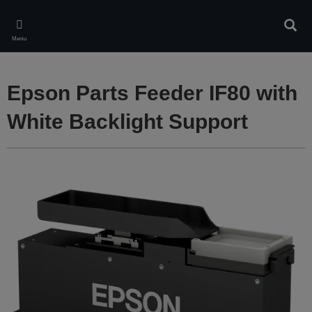
Skip
to
Căuta
main
Meniu
content
Epson Parts Feeder IF80 with
White Backlight Support