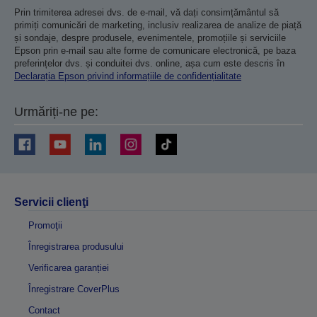
Prin trimiterea adresei dvs. de e-mail, vă dați consimțământul să
primiți comunicări de marketing, inclusiv realizarea de analize de piață
și sondaje, despre produsele, evenimentele, promoțiile și serviciile
Epson prin e-mail sau alte forme de comunicare electronică, pe baza
preferințelor dvs. și conduitei dvs. online, așa cum este descris în
Declarația Epson privind informațiile de confidențialitate
Urmăriți-ne pe:
Servicii clienţi
Promoţii
Înregistrarea produsului
Verificarea garanției
Înregistrare CoverPlus
Contact