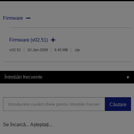
Firmware
Firmware (v02.51)
v.02.51
10-Jan-2006
6.45 MB
.zip
Întrebări frecvente
Căutare
Se încarcă... Așteptați...