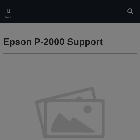
Skip
to
Căuta
main
Meniu
content
Epson P-2000 Support