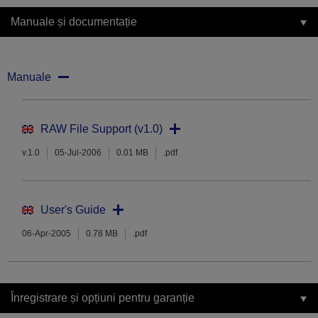
Manuale și documentație
Manuale
RAW File Support (v1.0)
v.1.0
05-Jul-2006
0.01 MB
.pdf
User's Guide
06-Apr-2005
0.78 MB
.pdf
Înregistrare și opțiuni pentru garanție