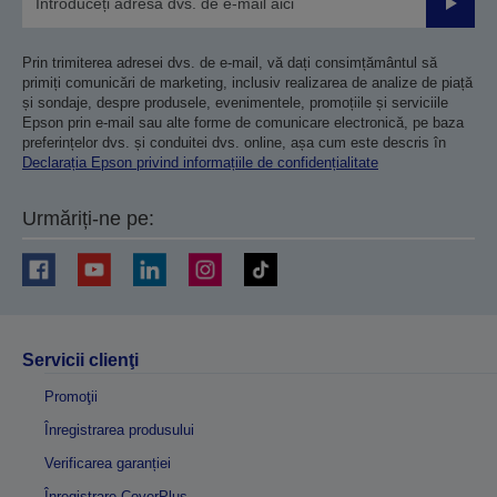
Trimiteț
Prin trimiterea adresei dvs. de e-mail, vă dați consimțământul să
primiți comunicări de marketing, inclusiv realizarea de analize de piață
și sondaje, despre produsele, evenimentele, promoțiile și serviciile
Epson prin e-mail sau alte forme de comunicare electronică, pe baza
preferințelor dvs. și conduitei dvs. online, așa cum este descris în
Declarația Epson privind informațiile de confidențialitate
Urmăriți-ne pe:
Servicii clienţi
Promoţii
Înregistrarea produsului
Verificarea garanției
Înregistrare CoverPlus