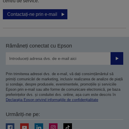
centru de service.
Contactați-ne prin e-mail
Rămâneți conectat cu Epson
Trimiteț
Prin trimiterea adresei dvs. de e-mail, vă dați consimțământul să
primiți comunicări de marketing, inclusiv realizarea de analize de piață
și sondaje, despre produsele, evenimentele, promoțiile și serviciile
Epson prin e-mail sau alte forme de comunicare electronică, pe baza
preferințelor dvs. și conduitei dvs. online, așa cum este descris în
Declarația Epson privind informațiile de confidențialitate
Urmăriți-ne pe: