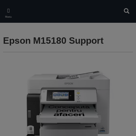
Skip
to
Căuta
main
Meniu
content
Epson M15180 Support