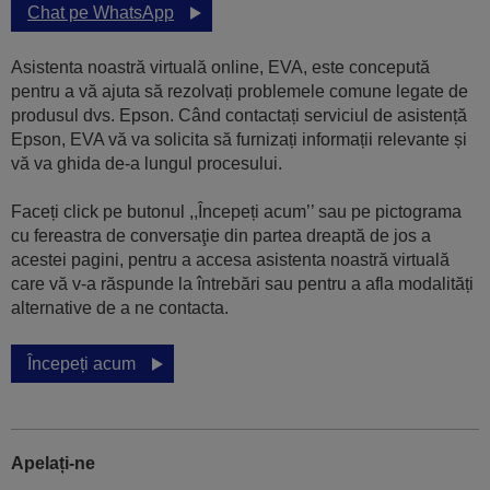
Chat pe WhatsApp
Asistenta noastră virtuală online, EVA, este concepută
pentru a vă ajuta să rezolvați problemele comune legate de
produsul dvs. Epson. Când contactați serviciul de asistență
Epson, EVA vă va solicita să furnizați informații relevante și
vă va ghida de-a lungul procesului.
Faceți click pe butonul ,,Începeți acum’’ sau pe pictograma
cu fereastra de conversaţie din partea dreaptă de jos a
acestei pagini, pentru a accesa asistenta noastră virtuală
care vă v-a răspunde la întrebări sau pentru a afla modalități
alternative de a ne contacta.
Începeți acum
Apelați-ne