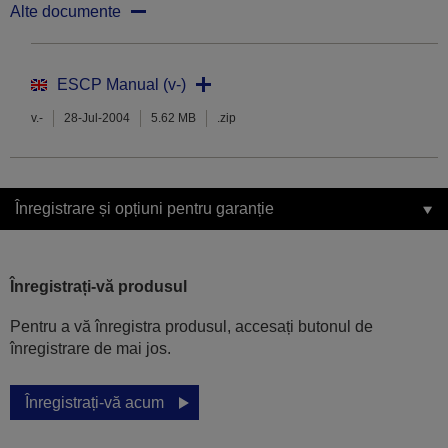
Alte documente
ESCP Manual (v-)
v.-
28-Jul-2004
5.62 MB
.zip
Înregistrare și opțiuni pentru garanție
Înregistrați-vă produsul
Pentru a vă înregistra produsul, accesați butonul de
înregistrare de mai jos.
Înregistrați-vă acum