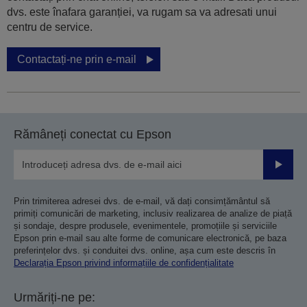
dvs. este înafara garanției, va rugam sa va adresati unui
centru de service.
Contactați-ne prin e-mail
Rămâneți conectat cu Epson
Trimiteț
Prin trimiterea adresei dvs. de e-mail, vă dați consimțământul să
primiți comunicări de marketing, inclusiv realizarea de analize de piață
și sondaje, despre produsele, evenimentele, promoțiile și serviciile
Epson prin e-mail sau alte forme de comunicare electronică, pe baza
preferințelor dvs. și conduitei dvs. online, așa cum este descris în
Declarația Epson privind informațiile de confidențialitate
Urmăriți-ne pe: