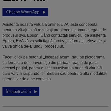
Chat pe WhatsApp
Asistenta noastră virtuală online, EVA, este concepută
pentru a vă ajuta să rezolvați problemele comune legate de
produsul dvs. Epson. Când contactați serviciul de asistență
Epson, EVA vă va solicita să furnizați informații relevante și
vă va ghida de-a lungul procesului.
Faceți click pe butonul ,,Începeți acum’’ sau pe pictograma
cu fereastra de conversaţie din partea dreaptă de jos a
acestei pagini, pentru a accesa asistenta noastră virtuală
care vă v-a răspunde la întrebări sau pentru a afla modalități
alternative de a ne contacta.
Începeți acum