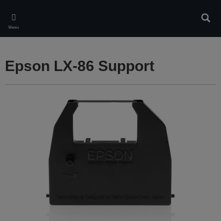
Skip
to
Căuta
main
Meniu
content
Epson LX-86 Support