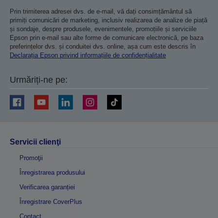
Prin trimiterea adresei dvs. de e-mail, vă dați consimțământul să
primiți comunicări de marketing, inclusiv realizarea de analize de piață
și sondaje, despre produsele, evenimentele, promoțiile și serviciile
Epson prin e-mail sau alte forme de comunicare electronică, pe baza
preferințelor dvs. și conduitei dvs. online, așa cum este descris în
Declarația Epson privind informațiile de confidențialitate
Urmăriți-ne pe:
Servicii clienţi
Promoţii
Înregistrarea produsului
Verificarea garanției
Înregistrare CoverPlus
Contact