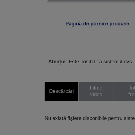
Pagină de pornire produse
Atenție:
Este posibil ca sistemul dvs. 
Filme
În
Descărcări
video
fr
Nu există fișiere disponibile pentru sist