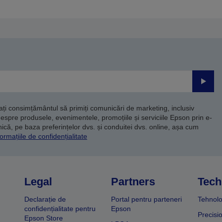
Trimite
dați consimțământul să primiți comunicări de marketing, inclusiv
despre produsele, evenimentele, promoțiile și serviciile Epson prin e-
că, pe baza preferințelor dvs. și conduitei dvs. online, așa cum
ormațiile de confidențialitate
Legal
Partners
Tech
Declarație de
Portal pentru parteneri
Tehnolo
confidențialitate pentru
Epson
Precisi
Epson Store