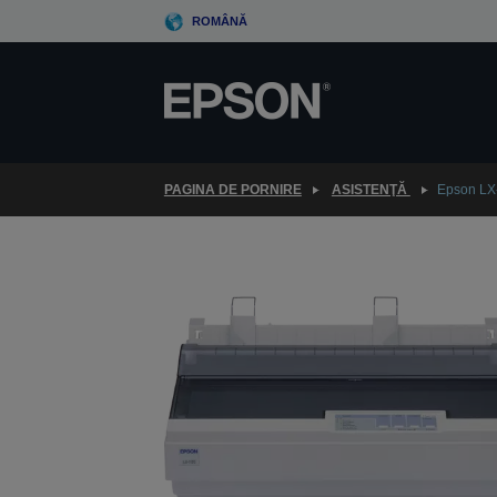
Skip
ROMÂNĂ
to
main
content
PAGINA DE PORNIRE
ASISTENŢĂ
Epson LX