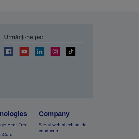
Urmăriți-ne pe:
ți
nologies
Company
gie Heat-Free
Site-ul web al echipei de
conducere
onCore