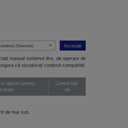
Accesați
ectați manual sistemul dvs. de operare de
sigura că vizualizați conținut compatibil.
 și opțiuni pentru
Contactați-
aranție
ne
rit de mai sus.