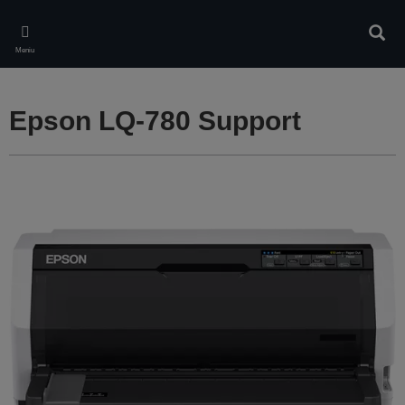
Skip
to
Căuta
main
Meniu
content
Epson LQ-780 Support