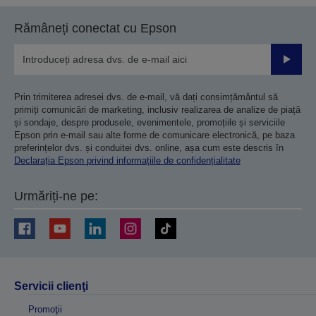
Rămâneți conectat cu Epson
Trimiteț
Prin trimiterea adresei dvs. de e-mail, vă dați consimțământul să
primiți comunicări de marketing, inclusiv realizarea de analize de piață
și sondaje, despre produsele, evenimentele, promoțiile și serviciile
Epson prin e-mail sau alte forme de comunicare electronică, pe baza
preferințelor dvs. și conduitei dvs. online, așa cum este descris în
Declarația Epson privind informațiile de confidențialitate
Urmăriți-ne pe:
Servicii clienţi
Promoţii