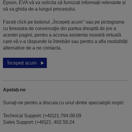
Epson, EVA vă va solicita să furnizați informații relevante și
vă va ghida de-a lungul procesului.
Faceți click pe butonul ,,Începeți acum’’ sau pe pictograma
cu fereastra de conversaţie din partea dreaptă de jos a
acestei pagini, pentru a accesa asistenta noastră virtuală
care vă v-a răspunde la întrebări sau pentru a afla modalități
alternative de a ne contacta.
Începeți acum
Apelați-ne
Sunaţi-ne pentru a discuta cu unul dintre specialiştii noştri:
Technical Support: (+40)21.794.08.09
Sales Support: (+40)21. 402.50.24