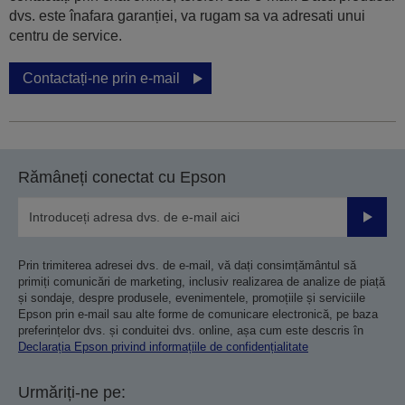
dvs. este înafara garanției, va rugam sa va adresati unui
centru de service.
Contactați-ne prin e-mail
Rămâneți conectat cu Epson
Trimiteț
Prin trimiterea adresei dvs. de e-mail, vă dați consimțământul să
primiți comunicări de marketing, inclusiv realizarea de analize de piață
și sondaje, despre produsele, evenimentele, promoțiile și serviciile
Epson prin e-mail sau alte forme de comunicare electronică, pe baza
preferințelor dvs. și conduitei dvs. online, așa cum este descris în
Declarația Epson privind informațiile de confidențialitate
Urmăriți-ne pe: