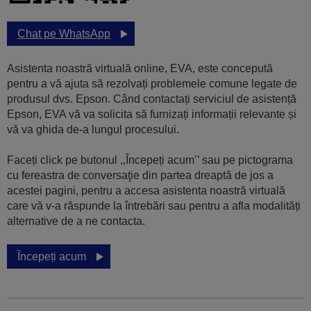
Chat pe WhatsApp
Asistenta noastră virtuală online, EVA, este concepută
pentru a vă ajuta să rezolvați problemele comune legate de
produsul dvs. Epson. Când contactați serviciul de asistență
Epson, EVA vă va solicita să furnizați informații relevante și
vă va ghida de-a lungul procesului.
Faceți click pe butonul ,,Începeți acum’’ sau pe pictograma
cu fereastra de conversaţie din partea dreaptă de jos a
acestei pagini, pentru a accesa asistenta noastră virtuală
care vă v-a răspunde la întrebări sau pentru a afla modalități
alternative de a ne contacta.
Începeți acum