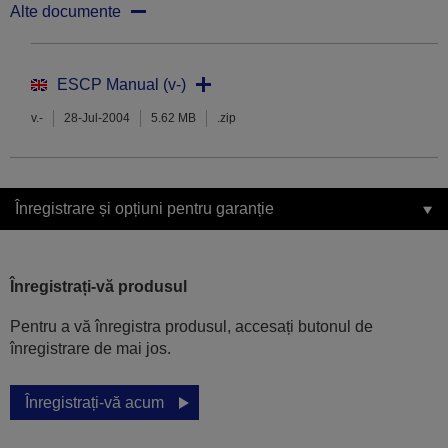
Alte documente
ESCP Manual (v-)
v.-
28-Jul-2004
5.62 MB
.zip
Înregistrare și opțiuni pentru garanție
Înregistrați-vă produsul
Pentru a vă înregistra produsul, accesați butonul de
înregistrare de mai jos.
Înregistrați-vă acum