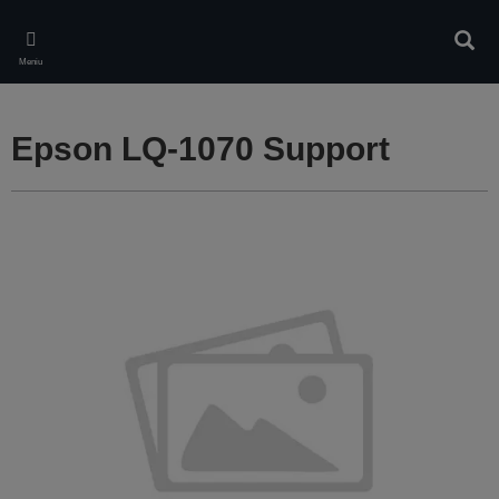
Skip
to
Căuta
main
Meniu
content
Epson LQ-1070 Support