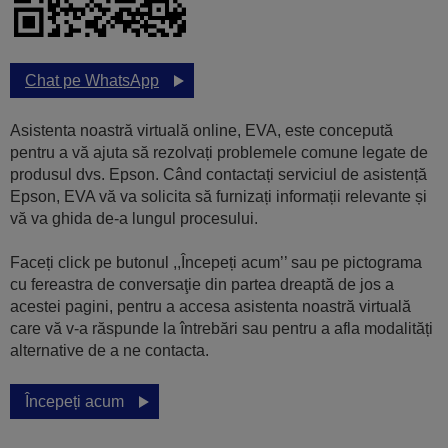
Chat pe WhatsApp
Asistenta noastră virtuală online, EVA, este concepută
pentru a vă ajuta să rezolvați problemele comune legate de
produsul dvs. Epson. Când contactați serviciul de asistență
Epson, EVA vă va solicita să furnizați informații relevante și
vă va ghida de-a lungul procesului.
Faceți click pe butonul ,,Începeți acum’’ sau pe pictograma
cu fereastra de conversaţie din partea dreaptă de jos a
acestei pagini, pentru a accesa asistenta noastră virtuală
care vă v-a răspunde la întrebări sau pentru a afla modalități
alternative de a ne contacta.
Începeți acum