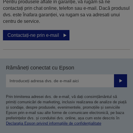
Pentru produsele aflate în garanție, vă rugăm să ne
contactați prin chat online, telefon sau e-mail. Dacă produsul
dvs. este înafara garanției, va rugam sa va adresati unui
centru de service.
Contactați-ne prin e-mail
Rămâneți conectat cu Epson
Trimiteț
Prin trimiterea adresei dvs. de e-mail, vă dați consimțământul să
primiți comunicări de marketing, inclusiv realizarea de analize de piață
și sondaje, despre produsele, evenimentele, promoțiile și serviciile
Epson prin e-mail sau alte forme de comunicare electronică, pe baza
preferințelor dvs. și conduitei dvs. online, așa cum este descris în
Declarația Epson privind informațiile de confidențialitate