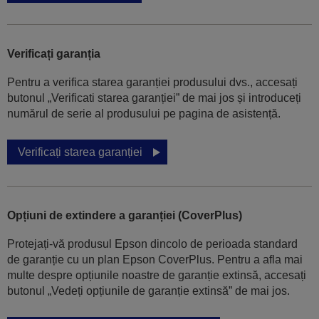
Verificați garanția
Pentru a verifica starea garanției produsului dvs., accesați
butonul „Verificati starea garanției” de mai jos și introduceți
numărul de serie al produsului pe pagina de asistență.
Verificați starea garanției
Opțiuni de extindere a garanției (CoverPlus)
Protejați-vă produsul Epson dincolo de perioada standard
de garanție cu un plan Epson CoverPlus. Pentru a afla mai
multe despre opțiunile noastre de garanție extinsă, accesați
butonul „Vedeți opțiunile de garanție extinsă” de mai jos.