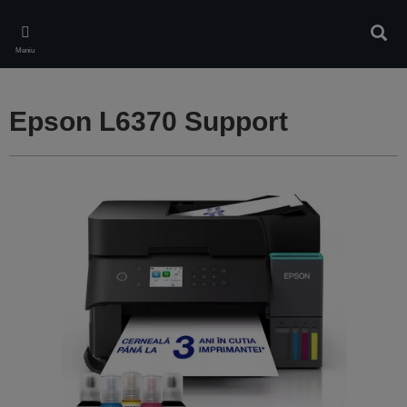
Skip
to
Căuta
main
Meniu
content
Epson L6370 Support