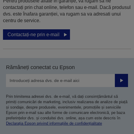
Pentru produsele aflate în garanție, vă rugăm să ne
contactați prin chat online, telefon sau e-mail. Dacă produsul
dvs. este înafara garanției, va rugam sa va adresati unui
centru de service.
Contactați-ne prin e-mail
Rămâneți conectat cu Epson
Trimiteț
Prin trimiterea adresei dvs. de e-mail, vă dați consimțământul să
primiți comunicări de marketing, inclusiv realizarea de analize de piață
și sondaje, despre produsele, evenimentele, promoțiile și serviciile
Epson prin e-mail sau alte forme de comunicare electronică, pe baza
preferințelor dvs. și conduitei dvs. online, așa cum este descris în
Declarația Epson privind informațiile de confidențialitate