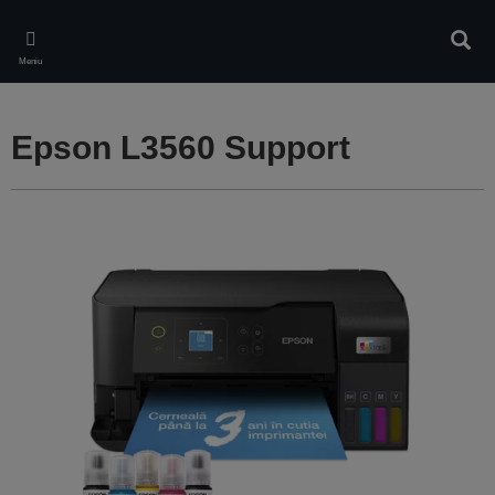
Skip
to
Căuta
main
Meniu
content
Epson L3560 Support