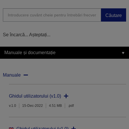
Căutare
Se încarcă... Așteptați...
Manuale și documentație
Manuale
Ghidul utilizatorului (v1.0)
v.1.0
15-Dec-2022
4.51 MB
.pdf
Ghidul utilizatorului (v1.0)