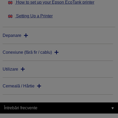
How to set up your Epson EcoTank printer
Setting Up a Printer
Depanare
Conexiune (fără fir / cablu)
Utilizare
Cerneală / Hârtie
Întrebări frecvente