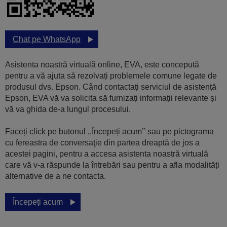
Chat pe WhatsApp
Asistenta noastră virtuală online, EVA, este concepută
pentru a vă ajuta să rezolvați problemele comune legate de
produsul dvs. Epson. Când contactați serviciul de asistență
Epson, EVA vă va solicita să furnizați informații relevante și
vă va ghida de-a lungul procesului.
Faceți click pe butonul ,,Începeți acum’’ sau pe pictograma
cu fereastra de conversaţie din partea dreaptă de jos a
acestei pagini, pentru a accesa asistenta noastră virtuală
care vă v-a răspunde la întrebări sau pentru a afla modalități
alternative de a ne contacta.
Începeți acum