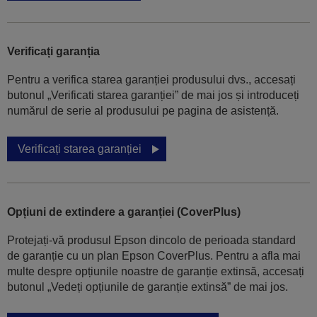
Verificați garanția
Pentru a verifica starea garanției produsului dvs., accesați
butonul „Verificati starea garanției” de mai jos și introduceți
numărul de serie al produsului pe pagina de asistență.
Verificați starea garanției
Opțiuni de extindere a garanției (CoverPlus)
Protejați-vă produsul Epson dincolo de perioada standard
de garanție cu un plan Epson CoverPlus. Pentru a afla mai
multe despre opțiunile noastre de garanție extinsă, accesați
butonul „Vedeți opțiunile de garanție extinsă” de mai jos.