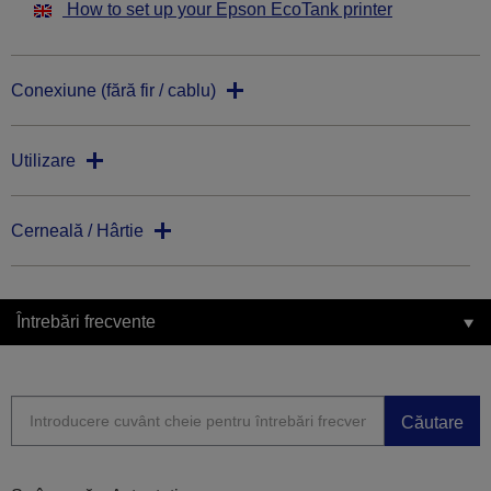
How to set up your Epson EcoTank printer
Conexiune (fără fir / cablu)
Utilizare
Cerneală / Hârtie
Întrebări frecvente
Căutare