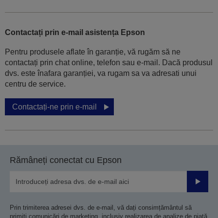
Contactați prin e-mail asistența Epson
Pentru produsele aflate în garanție, vă rugăm să ne
contactați prin chat online, telefon sau e-mail. Dacă produsul
dvs. este înafara garanției, va rugam sa va adresati unui
centru de service.
Contactați-ne prin e-mail
Rămâneți conectat cu Epson
Trimiteț
Prin trimiterea adresei dvs. de e-mail, vă dați consimțământul să
primiți comunicări de marketing, inclusiv realizarea de analize de piață