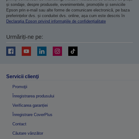
și sondaje, despre produsele, evenimentele, promoțiile și serviciile
Epson prin e-mail sau alte forme de comunicare electronică, pe baza
preferințelor dvs. și conduitei dvs. online, așa cum este descris în
Declarația Epson privind informațiile de confidențialitate
Urmăriți-ne pe:
Servicii clienţi
Promoţii
Înregistrarea produsului
Verificarea garanției
Înregistrare CoverPlus
Contact
Căutare vânzător