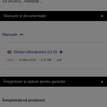
Se încarcă... Așteptați...
Manuale și documentație
Manuale
Ghidul utilizatorului (v1.0)
v.1.0
16-May-2019
2.07 MB
.pdf
Înregistrare și opțiuni pentru garanție
Înregistrați-vă produsul