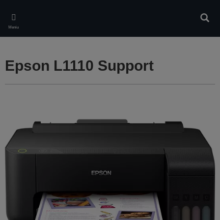
Skip
to
Căuta
main
Meniu
content
Epson L1110 Support