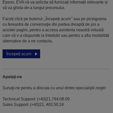
Epson, EVA vă va solicita să furnizați informații relevante și
vă va ghida de-a lungul procesului.
Faceți click pe butonul ,,Începeți acum’’ sau pe pictograma
cu fereastra de conversaţie din partea dreaptă de jos a
acestei pagini, pentru a accesa asistenta noastră virtuală
care vă v-a răspunde la întrebări sau pentru a afla modalități
alternative de a ne contacta.
Începeți acum
Apelați-ne
Sunaţi-ne pentru a discuta cu unul dintre specialiştii noştri:
Technical Support: (+40)21.794.08.09
Sales Support: (+40)21. 402.50.24