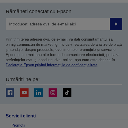
Rămâneți conectat cu Epson
Trimiteț
Prin trimiterea adresei dvs. de e-mail, vă dați consimțământul să
primiți comunicări de marketing, inclusiv realizarea de analize de piață
și sondaje, despre produsele, evenimentele, promoțiile și serviciile
Epson prin e-mail sau alte forme de comunicare electronică, pe baza
preferințelor dvs. și conduitei dvs. online, așa cum este descris în
Declarația Epson privind informațiile de confidențialitate
Urmăriți-ne pe:
Servicii clienţi
Promoţii