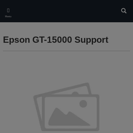
Skip
to
Căuta
main
Meniu
content
Epson GT-15000 Support