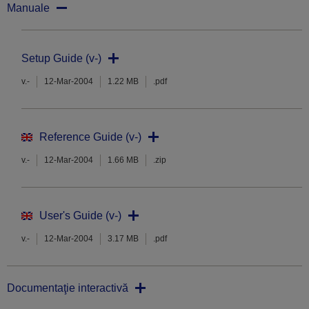
Manuale
Setup Guide (v-)
v.-
12-Mar-2004
1.22 MB
.pdf
Reference Guide (v-)
v.-
12-Mar-2004
1.66 MB
.zip
User's Guide (v-)
v.-
12-Mar-2004
3.17 MB
.pdf
Documentaţie interactivă