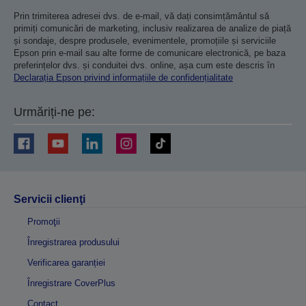
Prin trimiterea adresei dvs. de e-mail, vă dați consimțământul să
primiți comunicări de marketing, inclusiv realizarea de analize de piață
și sondaje, despre produsele, evenimentele, promoțiile și serviciile
Epson prin e-mail sau alte forme de comunicare electronică, pe baza
preferințelor dvs. și conduitei dvs. online, așa cum este descris în
Declarația Epson privind informațiile de confidențialitate
Urmăriți-ne pe:
Servicii clienţi
Promoţii
Înregistrarea produsului
Verificarea garanției
Înregistrare CoverPlus
Contact