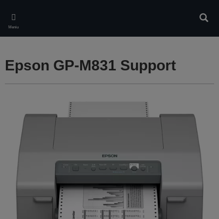
Skip
to
Căuta
main
Meniu
content
Epson GP-M831 Support