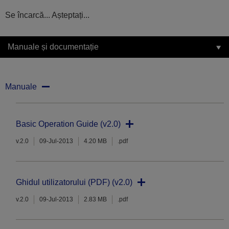
Se încarcă... Așteptați...
Manuale și documentație
Manuale
Basic Operation Guide (v2.0)
v.2.0
09-Jul-2013
4.20 MB
.pdf
Ghidul utilizatorului (PDF) (v2.0)
v.2.0
09-Jul-2013
2.83 MB
.pdf