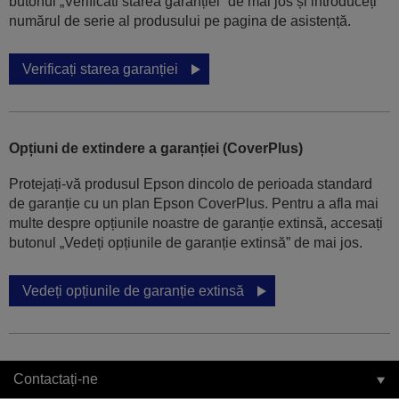
butonul „Verificati starea garanției” de mai jos și introduceți
numărul de serie al produsului pe pagina de asistență.
Verificați starea garanției
Opțiuni de extindere a garanției (CoverPlus)
Protejați-vă produsul Epson dincolo de perioada standard
de garanție cu un plan Epson CoverPlus. Pentru a afla mai
multe despre opțiunile noastre de garanție extinsă, accesați
butonul „Vedeți opțiunile de garanție extinsă” de mai jos.
Vedeți opțiunile de garanție extinsă
Contactați-ne