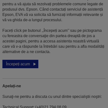
pentru a vă ajuta să rezolvați problemele comune legate de
produsul dvs. Epson. Când contactați serviciul de asistență
Epson, EVA vă va solicita să furnizați informații relevante și
vă va ghida de-a lungul procesului.
Faceți click pe butonul ,,Începeți acum’’ sau pe pictograma
cu fereastra de conversaţie din partea dreaptă de jos a
acestei pagini, pentru a accesa asistenta noastră virtuală
care vă v-a răspunde la întrebări sau pentru a afla modalități
alternative de a ne contacta.
Începeți acum
Apelați-ne
Sunaţi-ne pentru a discuta cu unul dintre specialiştii noştri:
Technical Support: (+40)21.794.08.09