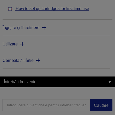
How to set up cartridges for first time use
Îngrijire și întreținere
Utilizare
Cerneală / Hârtie
Întrebări frecvente
Căutare