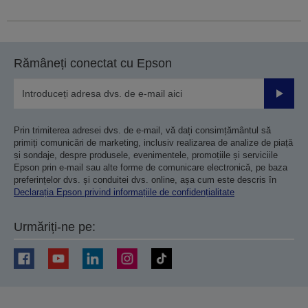
Rămâneți conectat cu Epson
Trimiteț
Prin trimiterea adresei dvs. de e-mail, vă dați consimțământul să
primiți comunicări de marketing, inclusiv realizarea de analize de piață
și sondaje, despre produsele, evenimentele, promoțiile și serviciile
Epson prin e-mail sau alte forme de comunicare electronică, pe baza
preferințelor dvs. și conduitei dvs. online, așa cum este descris în
Declarația Epson privind informațiile de confidențialitate
Urmăriți-ne pe: