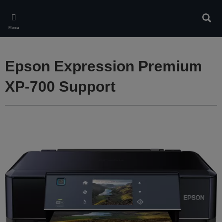
Skip
to
Căuta
main
Meniu
content
Epson Expression Premium
XP-700 Support