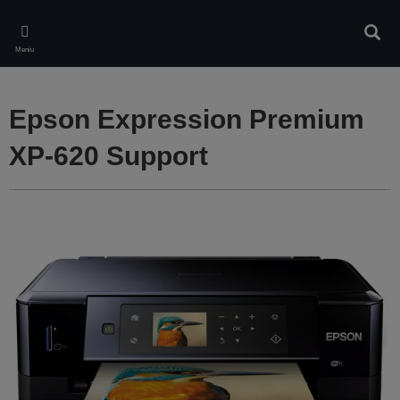
Skip
to
Căuta
main
Meniu
content
Epson Expression Premium
XP-620 Support