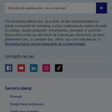
Trimiteț
Prin trimiterea adresei dvs. de e-mail, vă dați consimțământul să
primiți comunicări de marketing, inclusiv realizarea de analize de piață
și sondaje, despre produsele, evenimentele, promoțiile și serviciile
Epson prin e-mail sau alte forme de comunicare electronică, pe baza
preferințelor dvs. și conduitei dvs. online, așa cum este descris în
Declarația Epson privind informațiile de confidențialitate
Urmăriți-ne pe:
Servicii clienţi
Promoţii
Înregistrarea produsului
Verificarea garanției