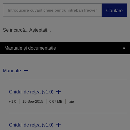
Căutare
Se încarcă... Așteptați...
Manuale și documentație
Manuale
Ghidul de reţea (v1.0)
v.1.0
15-Sep-2015
0.67 MB
.zip
Ghidul de reţea (v1.0)