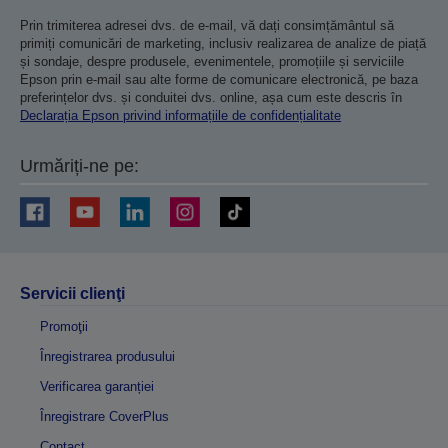
Prin trimiterea adresei dvs. de e-mail, vă dați consimțământul să
primiți comunicări de marketing, inclusiv realizarea de analize de piață
și sondaje, despre produsele, evenimentele, promoțiile și serviciile
Epson prin e-mail sau alte forme de comunicare electronică, pe baza
preferințelor dvs. și conduitei dvs. online, așa cum este descris în
Declarația Epson privind informațiile de confidențialitate
Urmăriți-ne pe:
Servicii clienţi
Promoţii
Înregistrarea produsului
Verificarea garanției
Înregistrare CoverPlus
Contact