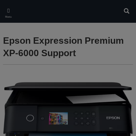
Skip
to
Căuta
main
Meniu
content
Epson Expression Premium
XP-6000 Support