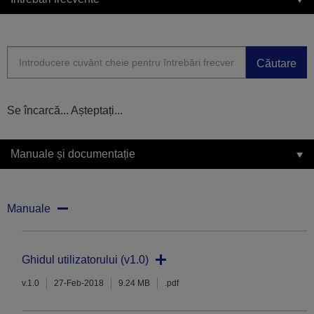
Căutare
Se încarcă... Așteptați...
Manuale și documentație
Manuale
Ghidul utilizatorului (v1.0)
v.1.0
27-Feb-2018
9.24 MB
.pdf