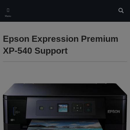
Skip
to
Căuta
main
Meniu
content
Epson Expression Premium
XP-540 Support