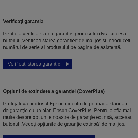
Verificați garanția
Pentru a verifica starea garanției produsului dvs., accesați
butonul „Verificati starea garanției” de mai jos și introduceți
numărul de serie al produsului pe pagina de asistență.
Verificați starea garanției
Opțiuni de extindere a garanției (CoverPlus)
Protejați-vă produsul Epson dincolo de perioada standard
de garanție cu un plan Epson CoverPlus. Pentru a afla mai
multe despre opțiunile noastre de garanție extinsă, accesați
butonul „Vedeți opțiunile de garanție extinsă” de mai jos.