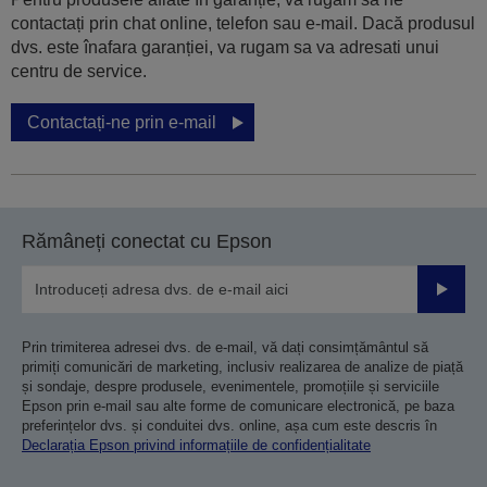
contactați prin chat online, telefon sau e-mail. Dacă produsul
dvs. este înafara garanției, va rugam sa va adresati unui
centru de service.
Contactați-ne prin e-mail
Rămâneți conectat cu Epson
Trimiteț
Prin trimiterea adresei dvs. de e-mail, vă dați consimțământul să
primiți comunicări de marketing, inclusiv realizarea de analize de piață
și sondaje, despre produsele, evenimentele, promoțiile și serviciile
Epson prin e-mail sau alte forme de comunicare electronică, pe baza
preferințelor dvs. și conduitei dvs. online, așa cum este descris în
Declarația Epson privind informațiile de confidențialitate