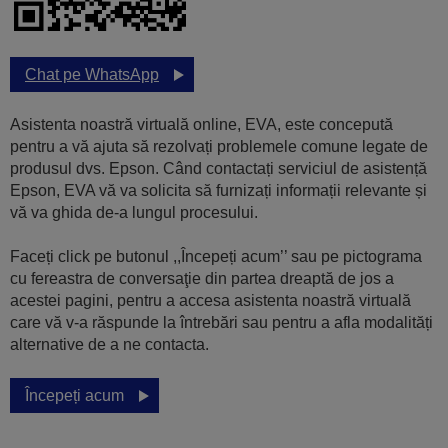
Chat pe WhatsApp
Asistenta noastră virtuală online, EVA, este concepută
pentru a vă ajuta să rezolvați problemele comune legate de
produsul dvs. Epson. Când contactați serviciul de asistență
Epson, EVA vă va solicita să furnizați informații relevante și
vă va ghida de-a lungul procesului.
Faceți click pe butonul ,,Începeți acum’’ sau pe pictograma
cu fereastra de conversaţie din partea dreaptă de jos a
acestei pagini, pentru a accesa asistenta noastră virtuală
care vă v-a răspunde la întrebări sau pentru a afla modalități
alternative de a ne contacta.
Începeți acum