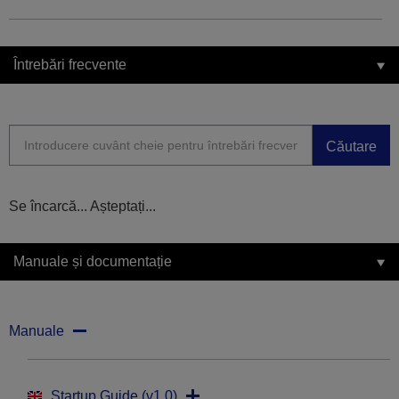
Întrebări frecvente
Căutare
Se încarcă... Așteptați...
Manuale și documentație
Manuale
Startup Guide (v1.0)