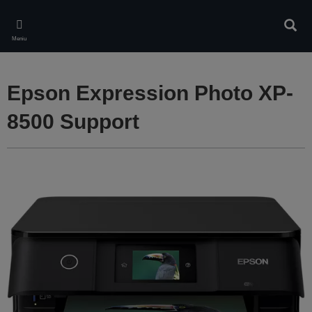
Skip
to
Căuta
main
Meniu
content
Epson Expression Photo XP-
8500 Support