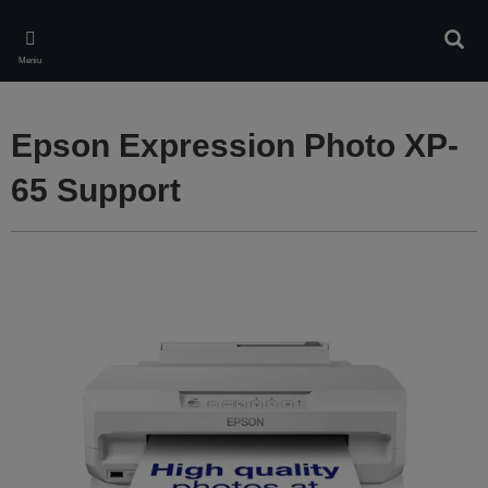
Skip
to
Căuta
main
Meniu
content
Epson Expression Photo XP-
65 Support