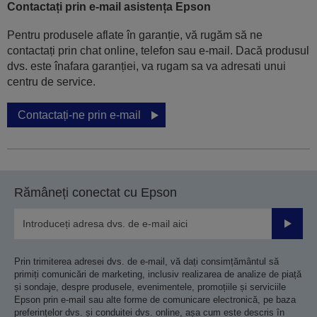
Contactați prin e-mail asistența Epson
Pentru produsele aflate în garanție, vă rugăm să ne
contactați prin chat online, telefon sau e-mail. Dacă produsul
dvs. este înafara garanției, va rugam sa va adresati unui
centru de service.
Contactați-ne prin e-mail
Rămâneți conectat cu Epson
Trimiteț
Prin trimiterea adresei dvs. de e-mail, vă dați consimțământul să
primiți comunicări de marketing, inclusiv realizarea de analize de piață
și sondaje, despre produsele, evenimentele, promoțiile și serviciile
Epson prin e-mail sau alte forme de comunicare electronică, pe baza
preferințelor dvs. și conduitei dvs. online, așa cum este descris în