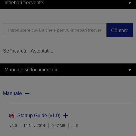
Întrebări frecvente
Căutare
Se încarcă... Așteptați...
Manuale și documentație
Manuale
Startup Guide (v1.0)
v.1.0
14-Nov-2014
0.47 MB
.pdf