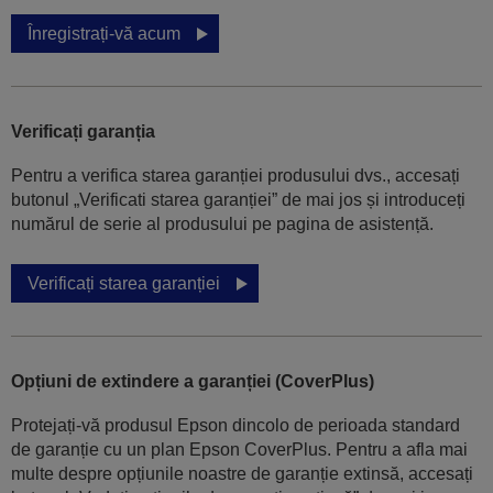
Înregistrați-vă acum
Verificați garanția
Pentru a verifica starea garanției produsului dvs., accesați
butonul „Verificati starea garanției” de mai jos și introduceți
numărul de serie al produsului pe pagina de asistență.
Verificați starea garanției
Opțiuni de extindere a garanției (CoverPlus)
Protejați-vă produsul Epson dincolo de perioada standard
de garanție cu un plan Epson CoverPlus. Pentru a afla mai
multe despre opțiunile noastre de garanție extinsă, accesați