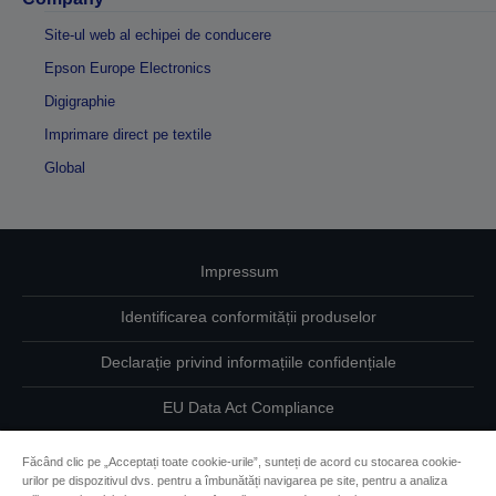
Site-ul web al echipei de conducere
Epson Europe Electronics
Digigraphie
Imprimare direct pe textile
Global
Impressum
Identificarea conformității produselor
Declarație privind informațiile confidențiale
EU Data Act Compliance
Contactaţi-ne în legătură cu datele dumneavoastră
Făcând clic pe „Acceptați toate cookie-urile”, sunteți de acord cu stocarea cookie-
urilor pe dispozitivul dvs. pentru a îmbunătăți navigarea pe site, pentru a analiza