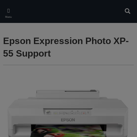
Skip
to
Căuta
main
Meniu
content
Epson Expression Photo XP-
55 Support