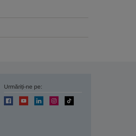
Urmăriți-ne pe:
ți