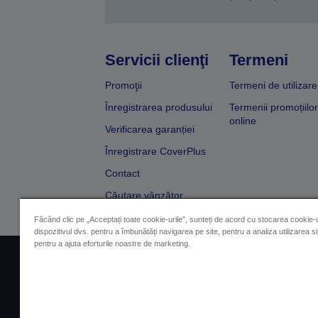
Servicii clienţi
Termeni
Promoţii
Termeni de utilizare
Înregistrarea produsului
Termenii promoțiilor
online
Verificarea garanției
Înregistrare CoverPlus
Contact
Căutare vânzător
Făcând clic pe „Acceptați toate cookie-urile”, sunteți de acord cu stocarea cookie-u
dispozitivul dvs. pentru a îmbunătăți navigarea pe site, pentru a analiza utilizarea sit
pentru a ajuta eforturile noastre de marketing.
Impressum
Identificarea 
Contactaţi-ne în legătură cu date