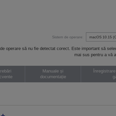
Sistem de operare:
de operare să nu fie detectat corect. Este important să sel
mai sus pentru a vă a
trebări
Manuale și
Înregistrare
ecvente
documentație
g