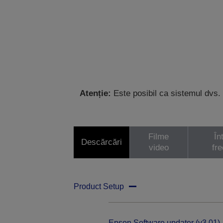
Atenție:
Este posibil ca sistemul dvs. 
Filme
În
Descărcări
video
fr
Product Setup
Epson Software updater (v3.01)