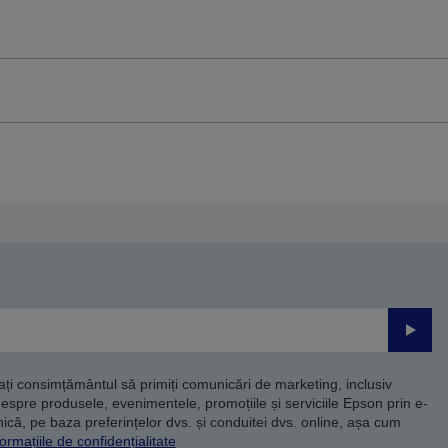
Trimite
dați consimțământul să primiți comunicări de marketing, inclusiv
despre produsele, evenimentele, promoțiile și serviciile Epson prin e-
că, pe baza preferințelor dvs. și conduitei dvs. online, așa cum
ormațiile de confidențialitate