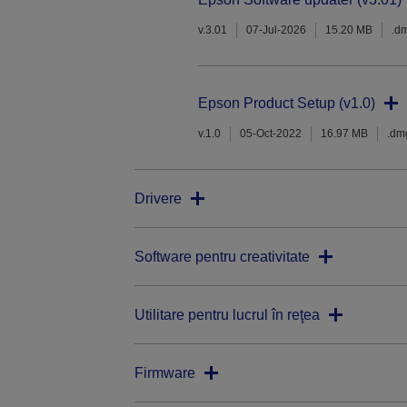
v.3.01
07-Jul-2026
15.20 MB
.d
Epson Product Setup (v1.0)
v.1.0
05-Oct-2022
16.97 MB
.dm
Drivere
Software pentru creativitate
Utilitare pentru lucrul în reţea
Firmware