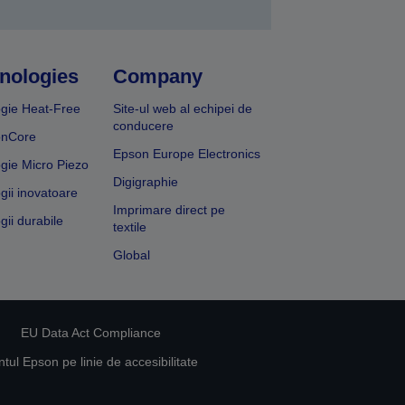
nologies
Company
gie Heat-Free
Site-ul web al echipei de
conducere
onCore
Epson Europe Electronics
gie Micro Piezo
Digigraphie
gii inovatoare
Imprimare direct pe
gii durabile
textile
Global
EU Data Act Compliance
ul Epson pe linie de accesibilitate