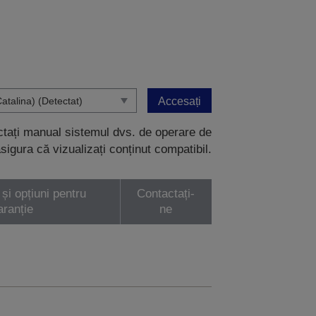
Accesați
ectați manual sistemul dvs. de operare de
sigura că vizualizați conținut compatibil.
 și opțiuni pentru
Contactați-
aranție
ne