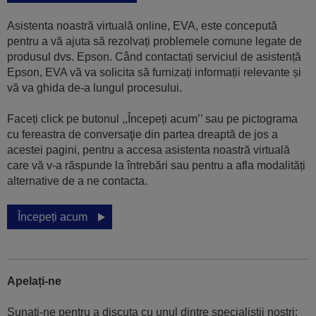
Asistenta noastră virtuală online, EVA, este concepută
pentru a vă ajuta să rezolvați problemele comune legate de
produsul dvs. Epson. Când contactați serviciul de asistență
Epson, EVA vă va solicita să furnizați informații relevante și
vă va ghida de-a lungul procesului.
Faceți click pe butonul ,,Începeți acum’’ sau pe pictograma
cu fereastra de conversaţie din partea dreaptă de jos a
acestei pagini, pentru a accesa asistenta noastră virtuală
care vă v-a răspunde la întrebări sau pentru a afla modalități
alternative de a ne contacta.
Începeți acum
Apelați-ne
Sunaţi-ne pentru a discuta cu unul dintre specialiştii noştri: