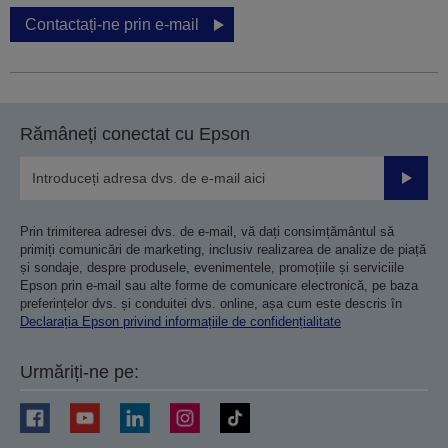
Contactați-ne prin e-mail
Rămâneți conectat cu Epson
Trimiteț
Prin trimiterea adresei dvs. de e-mail, vă dați consimțământul să
primiți comunicări de marketing, inclusiv realizarea de analize de piață
și sondaje, despre produsele, evenimentele, promoțiile și serviciile
Epson prin e-mail sau alte forme de comunicare electronică, pe baza
preferințelor dvs. și conduitei dvs. online, așa cum este descris în
Declarația Epson privind informațiile de confidențialitate
Urmăriți-ne pe: