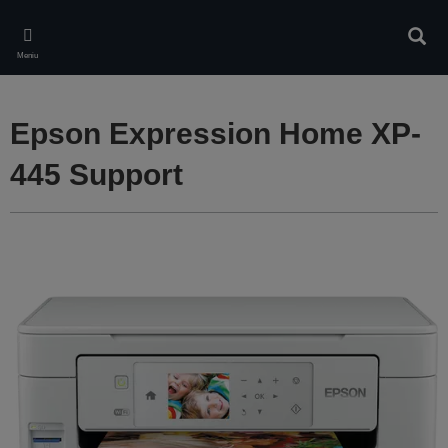
Skip
to
Căuta
main
Meniu
content
Epson Expression Home XP-
445 Support