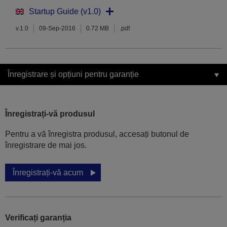
Startup Guide (v1.0)
v.1.0
09-Sep-2016
0.72 MB
.pdf
Înregistrare și opțiuni pentru garanție
Înregistrați-vă produsul
Pentru a vă înregistra produsul, accesați butonul de
înregistrare de mai jos.
Înregistrați-vă acum
Verificați garanția