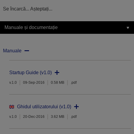
Se încarcă... Așteptați...
Manuale și documentație
Manuale
Startup Guide (v1.0)
v.1.0
09-Sep-2016
0.58 MB
.pdf
Ghidul utilizatorului (v1.0)
v.1.0
20-Dec-2016
3.62 MB
.pdf