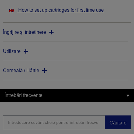
How to set up cartridges for first time use
Îngrijire și întreținere
Utilizare
Cerneală / Hârtie
Întrebări frecvente
Căutare