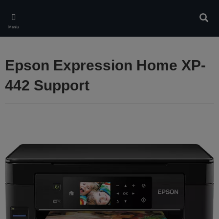
Skip
to
Căuta
main
Meniu
content
Epson Expression Home XP-
442 Support