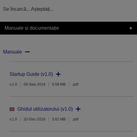
Se încarcă... Așteptați...
Manuale și documentație
Manuale
Startup Guide (v1.0)
v.1.0
09-Sep-2016
0.58 MB
.pdf
Ghidul utilizatorului (v1.0)
v.1.0
20-Dec-2016
3.62 MB
.pdf