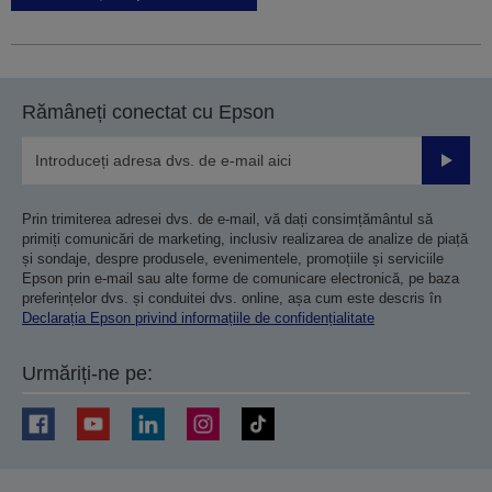
Rămâneți conectat cu Epson
Trimiteț
Prin trimiterea adresei dvs. de e-mail, vă dați consimțământul să
primiți comunicări de marketing, inclusiv realizarea de analize de piață
și sondaje, despre produsele, evenimentele, promoțiile și serviciile
Epson prin e-mail sau alte forme de comunicare electronică, pe baza
preferințelor dvs. și conduitei dvs. online, așa cum este descris în
Declarația Epson privind informațiile de confidențialitate
Urmăriți-ne pe: