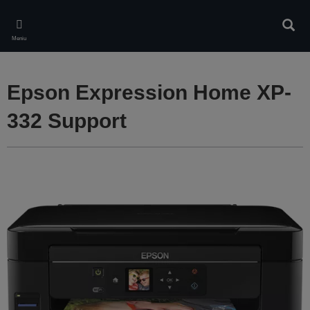
Skip
to
Căuta
main
Meniu
content
Epson Expression Home XP-
332 Support