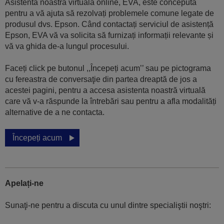
Asistenta noastră virtuală online, EVA, este concepută
pentru a vă ajuta să rezolvați problemele comune legate de
produsul dvs. Epson. Când contactați serviciul de asistență
Epson, EVA vă va solicita să furnizați informații relevante și
vă va ghida de-a lungul procesului.
Faceți click pe butonul ,,Începeți acum’’ sau pe pictograma
cu fereastra de conversaţie din partea dreaptă de jos a
acestei pagini, pentru a accesa asistenta noastră virtuală
care vă v-a răspunde la întrebări sau pentru a afla modalități
alternative de a ne contacta.
Începeți acum
Apelați-ne
Sunaţi-ne pentru a discuta cu unul dintre specialiştii noştri: