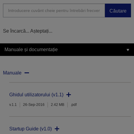
Căutare
Se încarcă... Așteptați...
Manuale și documentație
Manuale
Ghidul utilizatorului (v1.1)
v.1.1
26-Sep-2016
2.42 MB
.pdf
Startup Guide (v1.0)