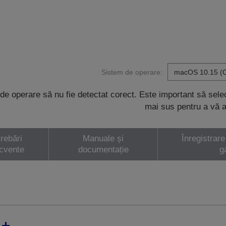
Sistem de operare:
de operare să nu fie detectat corect. Este important să sel
mai sus pentru a vă a
trebări
Manuale și
Înregistrare
ecvente
documentație
g