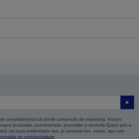
Trimite
dați consimțământul să primiți comunicări de marketing, inclusiv
despre produsele, evenimentele, promoțiile și serviciile Epson prin e-
că, pe baza preferințelor dvs. și conduitei dvs. online, așa cum
ormațiile de confidențialitate