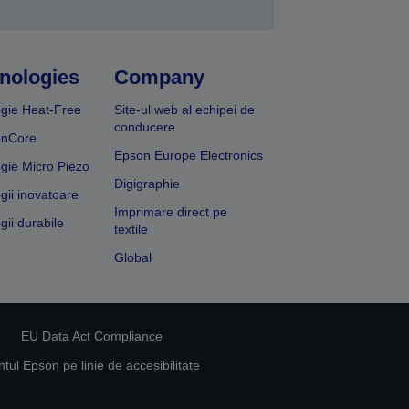
nologies
Company
gie Heat-Free
Site-ul web al echipei de
conducere
onCore
Epson Europe Electronics
gie Micro Piezo
Digigraphie
gii inovatoare
Imprimare direct pe
gii durabile
textile
Global
EU Data Act Compliance
ul Epson pe linie de accesibilitate