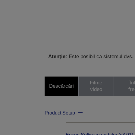
Atenție:
Este posibil ca sistemul dvs. 
Filme
În
Descărcări
video
fr
Product Setup
Epson Software updater (v3.01)