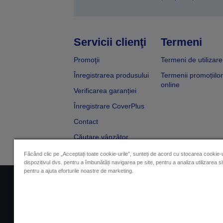
Servicii clienţi
Termeni
Promoţii
Termeni de utilizare
Înregistrarea produsului
Termenii promoțiilor
online
Verificarea garanției
Înregistrare CoverPlus
Contact
Căutare vânzător
Făcând clic pe „Acceptați toate cookie-urile”, sunteți de acord cu stocarea cookie-u
dispozitivul dvs. pentru a îmbunătăți navigarea pe site, pentru a analiza utilizarea sit
pentru a ajuta eforturile noastre de marketing.
Impressum
Identificarea 
Contactaţi-ne în legătură cu date