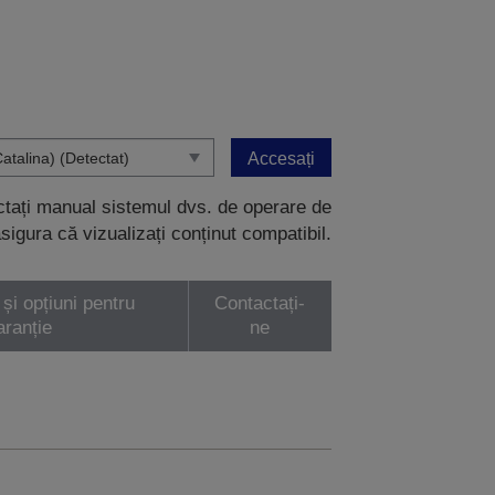
Accesați
ectați manual sistemul dvs. de operare de
sigura că vizualizați conținut compatibil.
 și opțiuni pentru
Contactați-
aranție
ne