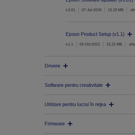
v.3.01
07-Jul-2026
15.20 MB
.d
Epson Product Setup (v1.1)
v.1.1
05-Oct-2022
15.22 MB
.dm
Drivere
Software pentru creativitate
Utilitare pentru lucrul în reţea
Firmware