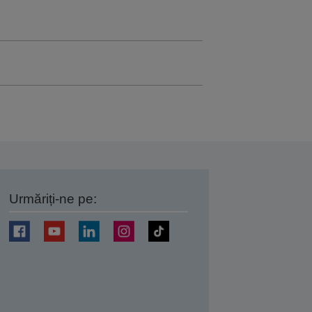
Urmăriți-ne pe:
ți