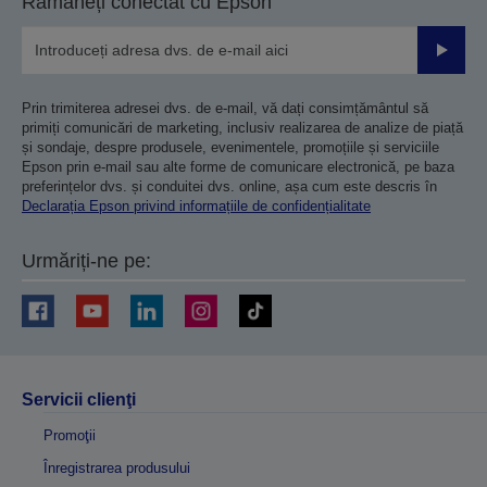
Rămâneți conectat cu Epson
Trimiteț
Prin trimiterea adresei dvs. de e-mail, vă dați consimțământul să
primiți comunicări de marketing, inclusiv realizarea de analize de piață
și sondaje, despre produsele, evenimentele, promoțiile și serviciile
Epson prin e-mail sau alte forme de comunicare electronică, pe baza
preferințelor dvs. și conduitei dvs. online, așa cum este descris în
Declarația Epson privind informațiile de confidențialitate
Urmăriți-ne pe:
Servicii clienţi
Promoţii
Înregistrarea produsului