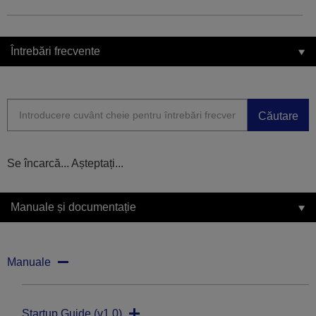
Întrebări frecvente
Căutare
Se încarcă... Așteptați...
Manuale și documentație
Manuale
Startup Guide (v1.0)