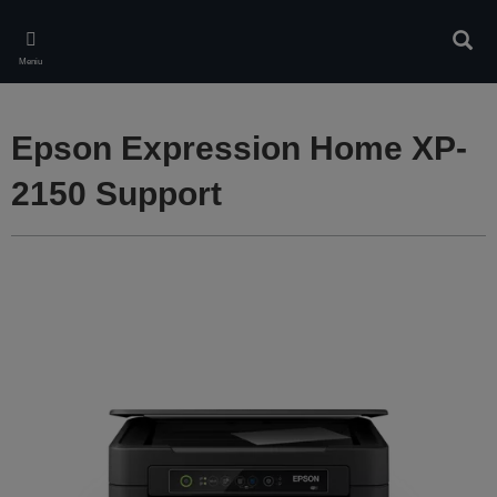
Skip
to
Căuta
main
Meniu
content
Epson Expression Home XP-
2150 Support