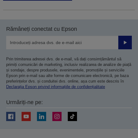
Rămâneți conectat cu Epson
Trimiteț
Prin trimiterea adresei dvs. de e-mail, vă dați consimțământul să
primiți comunicări de marketing, inclusiv realizarea de analize de piață
și sondaje, despre produsele, evenimentele, promoțiile și serviciile
Epson prin e-mail sau alte forme de comunicare electronică, pe baza
preferințelor dvs. și conduitei dvs. online, așa cum este descris în
Declarația Epson privind informațiile de confidențialitate
Urmăriți-ne pe: