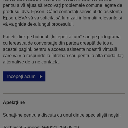
pentru a vă ajuta să rezolvați problemele comune legate de
produsul dvs. Epson. Când contactați serviciul de asistență
Epson, EVA vă va solicita să furnizați informații relevante și
vă va ghida de-a lungul procesului.
Faceți click pe butonul ,,Începeți acum’’ sau pe pictograma
cu fereastra de conversaţie din partea dreaptă de jos a
acestei pagini, pentru a accesa asistenta noastră virtuală
care vă v-a răspunde la întrebări sau pentru a afla modalități
alternative de a ne contacta.
Începeți acum
Apelați-ne
Sunaţi-ne pentru a discuta cu unul dintre specialiştii noştri:
Technical Support: (+40)21.794.08.09