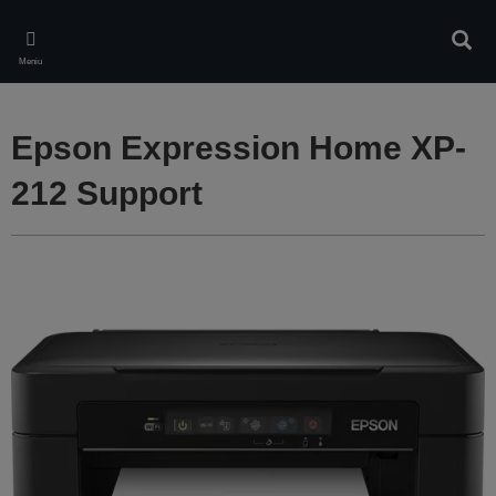
Skip
to
Căuta
main
Meniu
content
Epson Expression Home XP-
212 Support