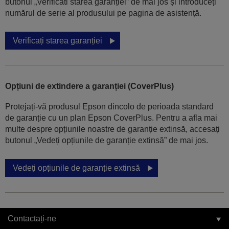
butonul „Verificati starea garanției” de mai jos și introduceți
numărul de serie al produsului pe pagina de asistență.
Verificați starea garanției
Opțiuni de extindere a garanției (CoverPlus)
Protejați-vă produsul Epson dincolo de perioada standard
de garanție cu un plan Epson CoverPlus. Pentru a afla mai
multe despre opțiunile noastre de garanție extinsă, accesați
butonul „Vedeți opțiunile de garanție extinsă” de mai jos.
Vedeți opțiunile de garanție extinsă
Contactați-ne