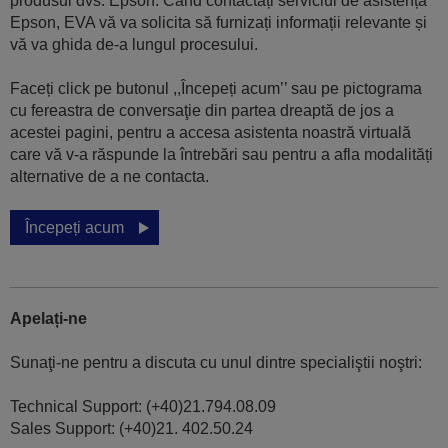
produsul dvs. Epson. Când contactați serviciul de asistență
Epson, EVA vă va solicita să furnizați informații relevante și
vă va ghida de-a lungul procesului.
Faceți click pe butonul ,,Începeți acum’’ sau pe pictograma
cu fereastra de conversaţie din partea dreaptă de jos a
acestei pagini, pentru a accesa asistenta noastră virtuală
care vă v-a răspunde la întrebări sau pentru a afla modalități
alternative de a ne contacta.
Începeți acum
Apelați-ne
Sunaţi-ne pentru a discuta cu unul dintre specialiştii noştri:
Technical Support: (+40)21.794.08.09
Sales Support: (+40)21. 402.50.24