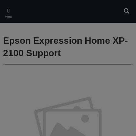
Skip
to
Căuta
main
Meniu
content
Epson Expression Home XP-
2100 Support