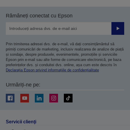
Rămâneți conectat cu Epson
Trimiteț
Prin trimiterea adresei dvs. de e-mail, vă dați consimțământul să
primiți comunicări de marketing, inclusiv realizarea de analize de piață
și sondaje, despre produsele, evenimentele, promoțiile și serviciile
Epson prin e-mail sau alte forme de comunicare electronică, pe baza
preferințelor dvs. și conduitei dvs. online, așa cum este descris în
Declarația Epson privind informațiile de confidențialitate
Urmăriți-ne pe:
Servicii clienţi