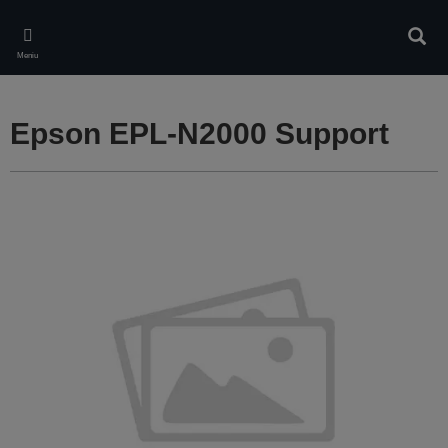
Skip
to
Căuta
main
Meniu
content
Epson EPL-N2000 Support