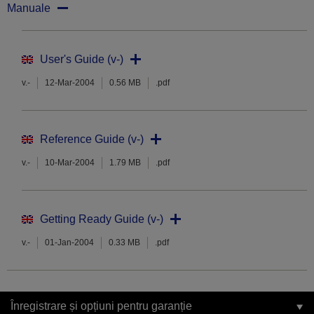
Manuale
User's Guide (v-)
v.-
12-Mar-2004
0.56 MB
.pdf
Reference Guide (v-)
v.-
10-Mar-2004
1.79 MB
.pdf
Getting Ready Guide (v-)
v.-
01-Jan-2004
0.33 MB
.pdf
Înregistrare și opțiuni pentru garanție