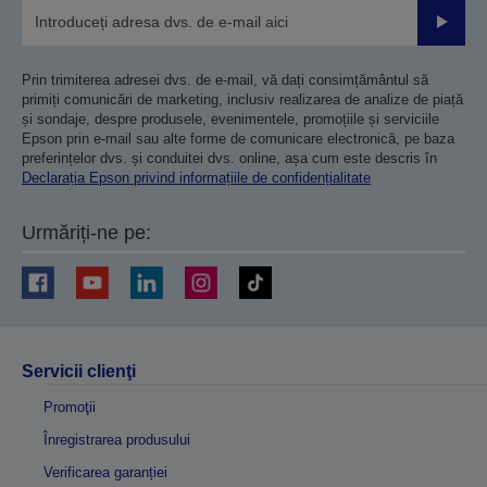
Trimiteț
Prin trimiterea adresei dvs. de e-mail, vă dați consimțământul să
primiți comunicări de marketing, inclusiv realizarea de analize de piață
și sondaje, despre produsele, evenimentele, promoțiile și serviciile
Epson prin e-mail sau alte forme de comunicare electronică, pe baza
preferințelor dvs. și conduitei dvs. online, așa cum este descris în
Declarația Epson privind informațiile de confidențialitate
Urmăriți-ne pe:
Servicii clienţi
Promoţii
Înregistrarea produsului
Verificarea garanției