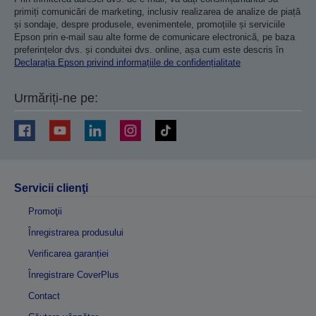
primiți comunicări de marketing, inclusiv realizarea de analize de piață
și sondaje, despre produsele, evenimentele, promoțiile și serviciile
Epson prin e-mail sau alte forme de comunicare electronică, pe baza
preferințelor dvs. și conduitei dvs. online, așa cum este descris în
Declarația Epson privind informațiile de confidențialitate
Urmăriți-ne pe:
Servicii clienţi
Promoţii
Înregistrarea produsului
Verificarea garanției
Înregistrare CoverPlus
Contact