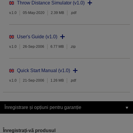
Throw Distance Simulator (v1.0)
v.1.0
05-May-2020
2.39 MB
.pdf
User's Guide (v1.0)
v.1.0
26-Sep-2006
6.77 MB
.zip
Quick Start Manual (v1.0)
v.1.0
21-Sep-2006
1.26 MB
.pdf
Înregistrare și opțiuni pentru garanție
Înregistrați-vă produsul