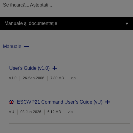
Se încarcă... Așteptați...
Manuale și documentație
Manuale
User's Guide (v1.0)
v.1.0
26-Sep-2006
7.80 MB
.zip
ESC/VP21 Command User’s Guide (vU)
v.U
03-Jun-2026
6.12 MB
.zip