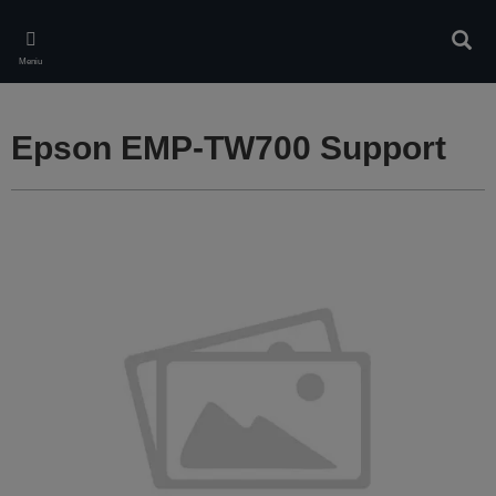
Skip
to
Căuta
main
Meniu
content
Epson EMP-TW700 Support