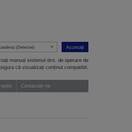
Accesați
ectați manual sistemul dvs. de operare de
sigura că vizualizați conținut compatibil.
ranție
Contactați-ne