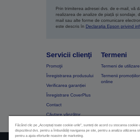
Prin trimiterea adresei dvs. de e-mail, vă 
realizarea de analize de piață și sondaje, 
mail sau alte forme de comunicare electroni
este descris în
Declarația Epson privind inf
Servicii clienţi
Termeni
Promoţii
Termeni de utilizare
Înregistrarea produsului
Termenii promoțiilor
online
Verificarea garanției
Înregistrare CoverPlus
Contact
Căutare vânzător
Făcând clic pe „Acceptați toate cookie-urile”, sunteți de acord cu stocarea cookie-u
dispozitivul dvs. pentru a îmbunătăți navigarea pe site, pentru a analiza utilizarea sit
pentru a ajuta eforturile noastre de marketing.