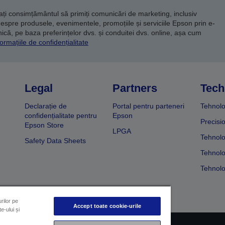
dați consimțământul să primiți comunicări de marketing, inclusiv
despre produsele, evenimentele, promoțiile și serviciile Epson prin e-
că, pe baza preferințelor dvs. și conduitei dvs. online, așa cum
ormațiile de confidențialitate
Legal
Partners
Tech
Declarație de
Portal pentru parteneri
Tehnolo
confidențialitate pentru
Epson
Precisi
Epson Store
LPGA
Tehnolo
Safety Data Sheets
Tehnolo
Tehnolo
rilor pe
Accept toate cookie-urile
e-ului și