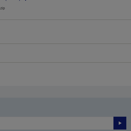
.zip
Trimite