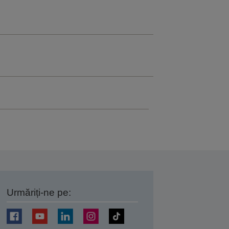
Urmăriți-ne pe:
ți