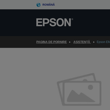
Skip
ROMÂNĂ
to
main
content
PAGINA DE PORNIRE
ASISTENŢĂ
Epson E