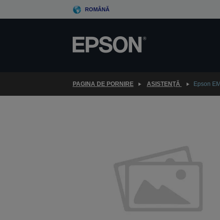
Skip
ROMÂNĂ
to
main
content
PAGINA DE PORNIRE
ASISTENŢĂ
Epson E