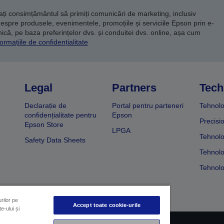
dați consimțământul să primiți comunicări de marketing, inclusiv
despre produsele, evenimentele, promoțiile și serviciile Epson prin e-
că, pe baza preferințelor dvs. și conduitei dvs. online, așa cum
ormațiile de confidențialitate
Legal
Partners
Tech
Declarație de
Portal pentru parteneri
Tehnolo
confidențialitate pentru
Epson
Precisi
Epson Store
LPGA
Tehnolo
Safety Data Sheets
Tehnolo
Tehnolo
rilor pe
Accept toate cookie-urile
e-ului și