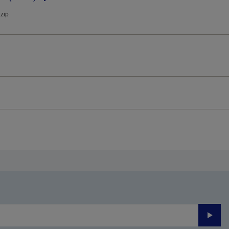
.zip
Trimite