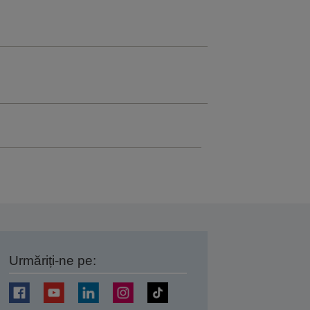
Urmăriți-ne pe:
ți