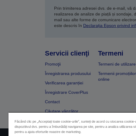
Prin trimiterea adresei dvs. de e-mail, vă 
realizarea de analize de piață și sondaje, 
mail sau alte forme de comunicare electroni
este descris în
Declarația Epson privind inf
Servicii clienţi
Termeni
Promoţii
Termeni de utilizare
Înregistrarea produsului
Termenii promoțiilor
online
Verificarea garanției
Înregistrare CoverPlus
Contact
Căutare vânzător
Făcând clic pe „Acceptați toate cookie-urile”, sunteți de acord cu stocarea cookie-u
dispozitivul dvs. pentru a îmbunătăți navigarea pe site, pentru a analiza utilizarea sit
pentru a ajuta eforturile noastre de marketing.