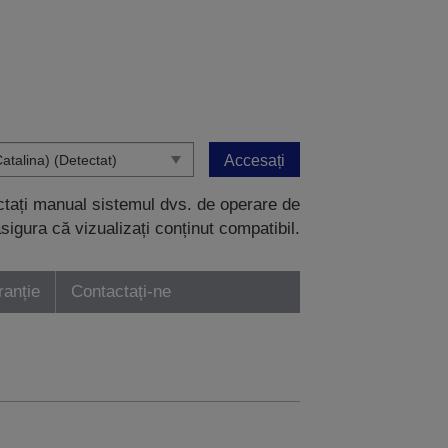
Accesați
ectați manual sistemul dvs. de operare de
sigura că vizualizați conținut compatibil.
ranție
Contactați-ne