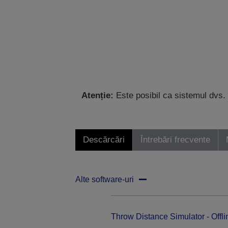
Atenție:
Este posibil ca sistemul dvs. 
Descărcări
Întrebări frecvente
Alte software-uri
Throw Distance Simulator - Offli