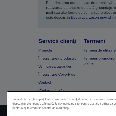
Prin trimiterea adresei dvs. de e-mail, vă 
realizarea de analize de piață și sondaje, 
mail sau alte forme de comunicare electroni
este descris în
Declarația Epson privind inf
Servicii clienţi
Termeni
Promoţii
Termeni de utilizare
Înregistrarea produsului
Termenii promoțiilor
online
Verificarea garanției
Înregistrare CoverPlus
Contact
Căutare vânzător
Făcând clic pe „Acceptați toate cookie-urile”, sunteți de acord cu stocarea cookie-u
dispozitivul dvs. pentru a îmbunătăți navigarea pe site, pentru a analiza utilizarea sit
pentru a ajuta eforturile noastre de marketing.
Impressum
Identificarea 