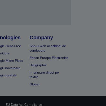
nologies
Company
gie Heat-Free
Site-ul web al echipei de
conducere
onCore
Epson Europe Electronics
gie Micro Piezo
Digigraphie
gii inovatoare
Imprimare direct pe
gii durabile
textile
Global
EU Data Act Compliance