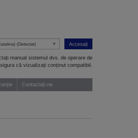
Accesați
ectați manual sistemul dvs. de operare de
sigura că vizualizați conținut compatibil.
ranție
Contactați-ne