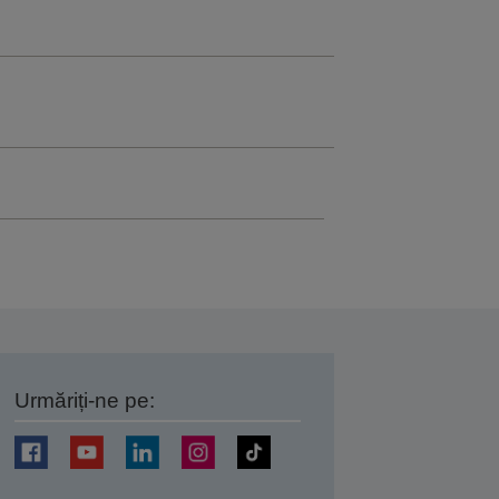
Urmăriți-ne pe:
ți