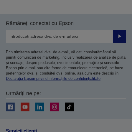
Rămâneți conectat cu Epson
Trimiteț
Prin trimiterea adresei dvs. de e-mail, vă dați consimțământul să
primiți comunicări de marketing, inclusiv realizarea de analize de piață
și sondaje, despre produsele, evenimentele, promoțiile și serviciile
Epson prin e-mail sau alte forme de comunicare electronică, pe baza
preferințelor dvs. și conduitei dvs. online, așa cum este descris în
Declarația Epson privind informațiile de confidențialitate
Urmăriți-ne pe:
Servicii clienţi