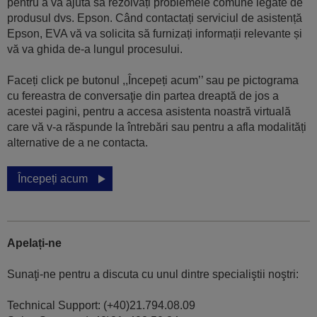
pentru a vă ajuta să rezolvați problemele comune legate de
produsul dvs. Epson. Când contactați serviciul de asistență
Epson, EVA vă va solicita să furnizați informații relevante și
vă va ghida de-a lungul procesului.
Faceți click pe butonul ,,Începeți acum’’ sau pe pictograma
cu fereastra de conversaţie din partea dreaptă de jos a
acestei pagini, pentru a accesa asistenta noastră virtuală
care vă v-a răspunde la întrebări sau pentru a afla modalități
alternative de a ne contacta.
Începeți acum
Apelați-ne
Sunaţi-ne pentru a discuta cu unul dintre specialiştii noştri:
Technical Support: (+40)21.794.08.09