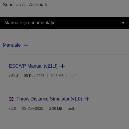
Se încarcă... Așteptați...
Manuale și documentație
Manuale
ESC/VP Manual (v21.J)
v.21.J
05-Dec-2008
0.45 MB
.pdf
Throw Distance Simulator (v1.0)
v.1.0
05-May-2020
2.39 MB
.pdf