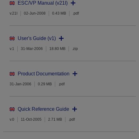
ESC/VP Manual (v21I)
v.21I
02-Jun-2008
0.43 MB
.pdf
User's Guide (v1)
v.1
31-Mar-2006
18.80 MB
.zip
Product Documentation
31-Jan-2006
0.29 MB
.pdf
Quick Reference Guide
v.0
11-Oct-2005
2.71 MB
.pdf