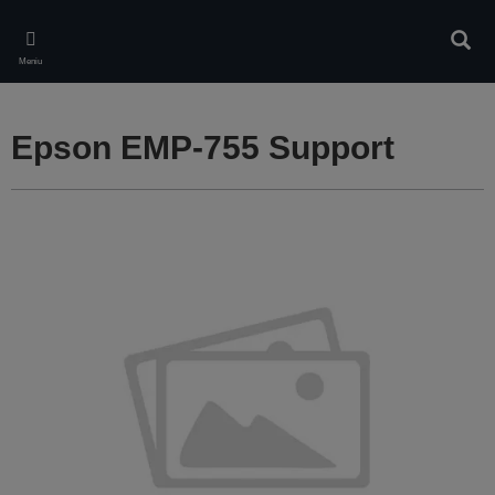
Skip
to
Căuta
main
Meniu
content
Epson EMP-755 Support