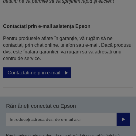
detaliu ne va permite să vă sprijinim rapid și eficient
Contactați prin e-mail asistența Epson
Pentru produsele aflate în garanție, vă rugăm să ne
contactați prin chat online, telefon sau e-mail. Dacă produsul
dvs. este înafara garanției, va rugam sa va adresati unui
centru de service.
Contactați-ne prin e-mail
Rămâneți conectat cu Epson
Trimiteț
Prin trimiterea adresei dvs. de e-mail, vă dați consimțământul să