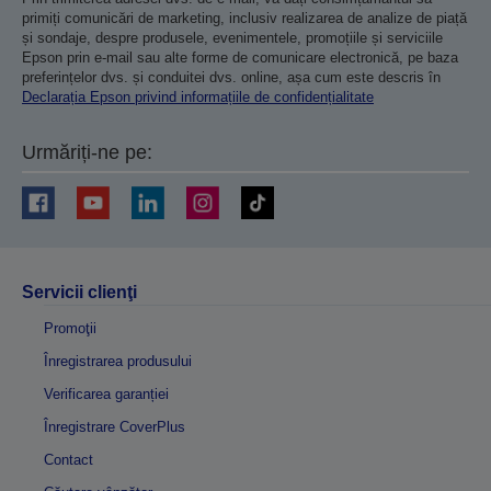
primiți comunicări de marketing, inclusiv realizarea de analize de piață
și sondaje, despre produsele, evenimentele, promoțiile și serviciile
Epson prin e-mail sau alte forme de comunicare electronică, pe baza
preferințelor dvs. și conduitei dvs. online, așa cum este descris în
Declarația Epson privind informațiile de confidențialitate
Urmăriți-ne pe:
Servicii clienţi
Promoţii
Înregistrarea produsului
Verificarea garanției
Înregistrare CoverPlus
Contact