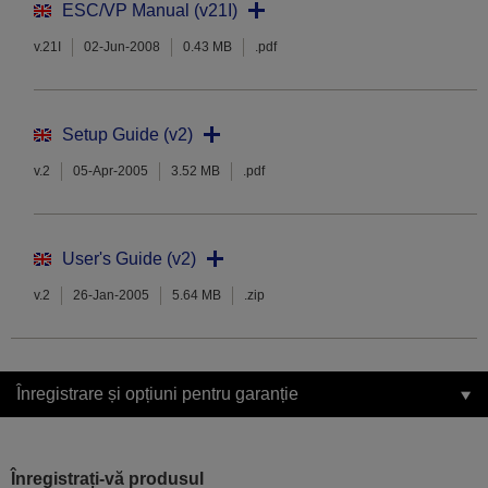
ESC/VP Manual (v21I)
v.21I
02-Jun-2008
0.43 MB
.pdf
Setup Guide (v2)
v.2
05-Apr-2005
3.52 MB
.pdf
User's Guide (v2)
v.2
26-Jan-2005
5.64 MB
.zip
Înregistrare și opțiuni pentru garanție
Înregistrați-vă produsul