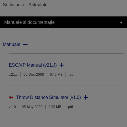
Se încarcă... Așteptați...
Manuale și documentație
Manuale
ESC/VP Manual (v21.J)
v.21.J
05-Dec-2008
0.45 MB
.pdf
Throw Distance Simulator (v1.0)
v.1.0
05-May-2020
2.39 MB
.pdf