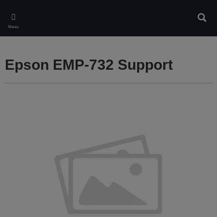
Skip
to
Căuta
main
Meniu
content
Epson EMP-732 Support