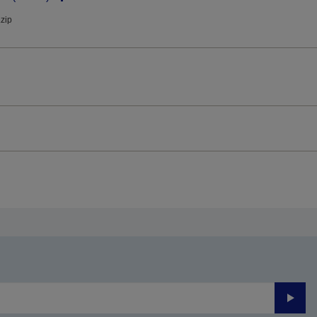
.zip
Trimite