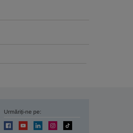
Urmăriți-ne pe:
ți