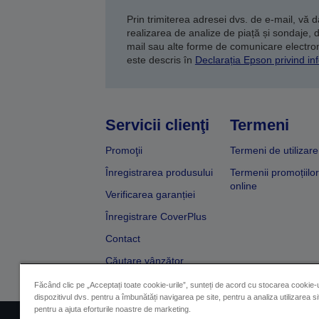
Prin trimiterea adresei dvs. de e-mail, vă 
realizarea de analize de piață și sondaje, 
mail sau alte forme de comunicare electroni
este descris în
Declarația Epson privind inf
Servicii clienţi
Termeni
Promoţii
Termeni de utilizare
Înregistrarea produsului
Termenii promoțiilor
online
Verificarea garanției
Înregistrare CoverPlus
Contact
Căutare vânzător
Făcând clic pe „Acceptați toate cookie-urile”, sunteți de acord cu stocarea cookie-u
dispozitivul dvs. pentru a îmbunătăți navigarea pe site, pentru a analiza utilizarea sit
pentru a ajuta eforturile noastre de marketing.