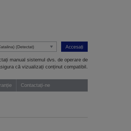
Accesați
ectați manual sistemul dvs. de operare de
sigura că vizualizați conținut compatibil.
ranție
Contactați-ne