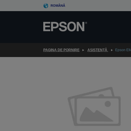
Skip
ROMÂNĂ
to
main
content
PAGINA DE PORNIRE
ASISTENŢĂ
Epson E