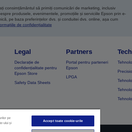
dați consimțământul să primiți comunicări de marketing, inclusiv
despre produsele, evenimentele, promoțiile și serviciile Epson prin e-
că, pe baza preferințelor dvs. și conduitei dvs. online, așa cum
ormațiile de confidențialitate
Legal
Partners
Tech
Declarație de
Portal pentru parteneri
Tehnolo
confidențialitate pentru
Epson
Precisi
Epson Store
LPGA
Tehnolo
Safety Data Sheets
Tehnolo
Tehnolo
rilor pe
Accept toate cookie-urile
e-ului și