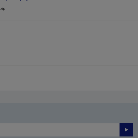
.zip
Trimite