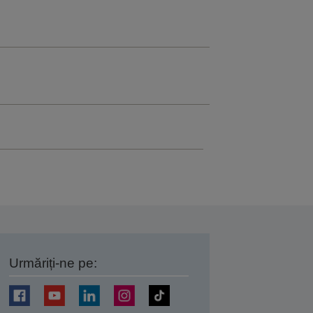
Urmăriți-ne pe:
ți