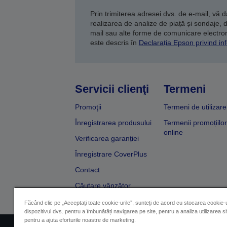
Prin trimiterea adresei dvs. de e-mail, vă 
realizarea de analize de piață și sondaje, 
mail sau alte forme de comunicare electroni
este descris în
Declarația Epson privind inf
Servicii clienţi
Termeni
Promoţii
Termeni de utilizare
Înregistrarea produsului
Termenii promoțiilor
online
Verificarea garanției
Înregistrare CoverPlus
Contact
Căutare vânzător
Făcând clic pe „Acceptați toate cookie-urile”, sunteți de acord cu stocarea cookie-u
dispozitivul dvs. pentru a îmbunătăți navigarea pe site, pentru a analiza utilizarea sit
pentru a ajuta eforturile noastre de marketing.