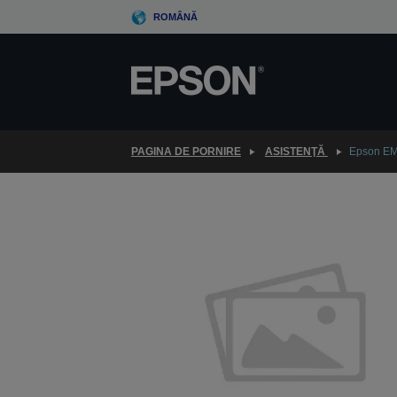
Skip
ROMÂNĂ
to
main
content
PAGINA DE PORNIRE
ASISTENŢĂ
Epson E