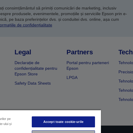
dați consimțământul să primiți comunicări de marketing, inclusiv
despre produsele, evenimentele, promoțiile și serviciile Epson prin e-
că, pe baza preferințelor dvs. și conduitei dvs. online, așa cum
ormațiile de confidențialitate
Legal
Partners
Tech
Declarație de
Portal pentru parteneri
Tehnolo
confidențialitate pentru
Epson
Precisi
Epson Store
LPGA
Tehnolo
Safety Data Sheets
Tehnolo
Tehnolo
rilor pe
Accept toate cookie-urile
e-ului și