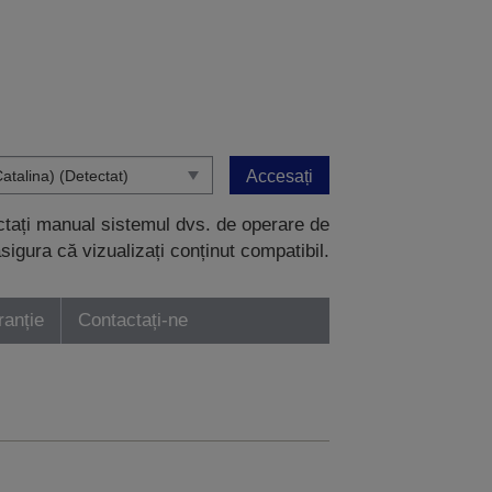
Accesați
ectați manual sistemul dvs. de operare de
sigura că vizualizați conținut compatibil.
ranție
Contactați-ne