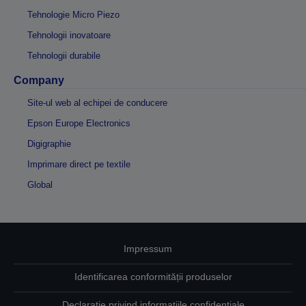
Tehnologie Micro Piezo
Tehnologii inovatoare
Tehnologii durabile
Company
Site-ul web al echipei de conducere
Epson Europe Electronics
Digigraphie
Imprimare direct pe textile
Global
Impressum
Identificarea conformității produselor
Declarație privind informațiile confidențiale