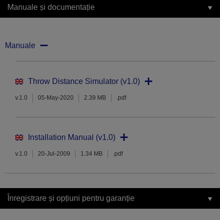
Manuale și documentație
Manuale
Throw Distance Simulator (v1.0)
v.1.0
05-May-2020
2.39 MB
.pdf
Installation Manual (v1.0)
v.1.0
20-Jul-2009
1.34 MB
.pdf
Înregistrare și opțiuni pentru garanție