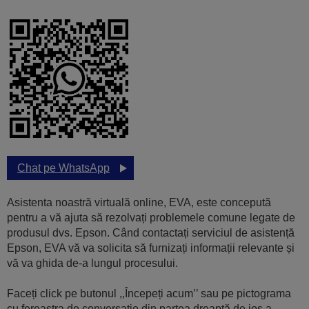
Chat pe WhatsApp
Asistenta noastră virtuală online, EVA, este concepută
pentru a vă ajuta să rezolvați problemele comune legate de
produsul dvs. Epson. Când contactați serviciul de asistență
Epson, EVA vă va solicita să furnizați informații relevante și
vă va ghida de-a lungul procesului.
Faceți click pe butonul ,,Începeți acum’’ sau pe pictograma
cu fereastra de conversaţie din partea dreaptă de jos a