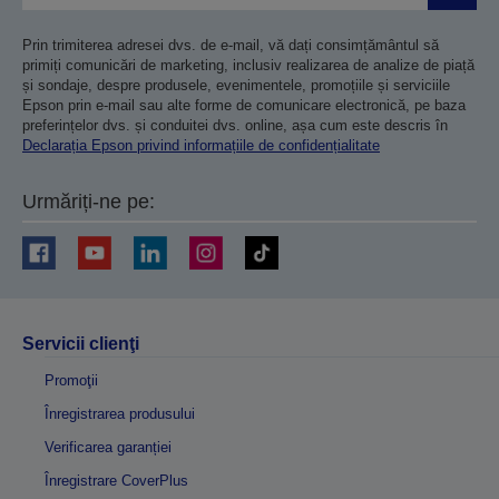
Prin trimiterea adresei dvs. de e-mail, vă dați consimțământul să
primiți comunicări de marketing, inclusiv realizarea de analize de piață
și sondaje, despre produsele, evenimentele, promoțiile și serviciile
Epson prin e-mail sau alte forme de comunicare electronică, pe baza
preferințelor dvs. și conduitei dvs. online, așa cum este descris în
Declarația Epson privind informațiile de confidențialitate
Urmăriți-ne pe:
Servicii clienţi
Promoţii
Înregistrarea produsului
Verificarea garanției
Înregistrare CoverPlus