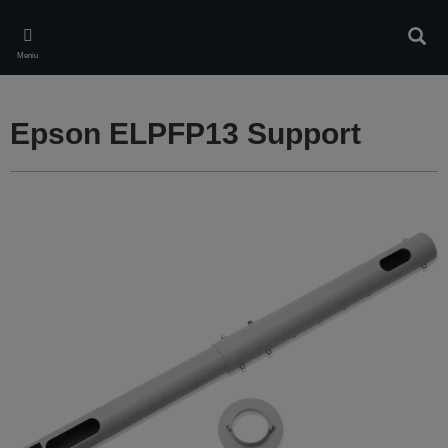
Skip
to
Căuta
main
Meniu
content
Epson ELPFP13 Support