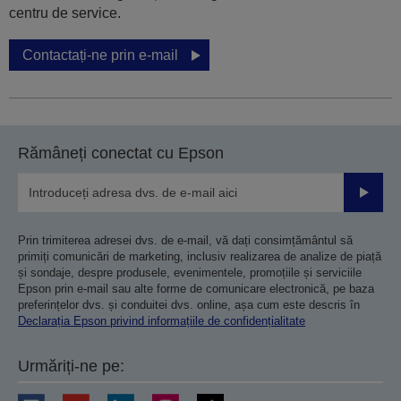
centru de service.
Contactați-ne prin e-mail
Rămâneți conectat cu Epson
Trimiteț
Prin trimiterea adresei dvs. de e-mail, vă dați consimțământul să
primiți comunicări de marketing, inclusiv realizarea de analize de piață
și sondaje, despre produsele, evenimentele, promoțiile și serviciile
Epson prin e-mail sau alte forme de comunicare electronică, pe baza
preferințelor dvs. și conduitei dvs. online, așa cum este descris în
Declarația Epson privind informațiile de confidențialitate
Urmăriți-ne pe: