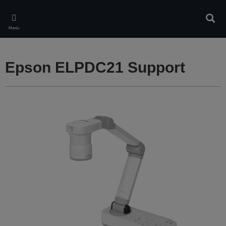
Skip
to
Căuta
main
Meniu
content
Epson ELPDC21 Support