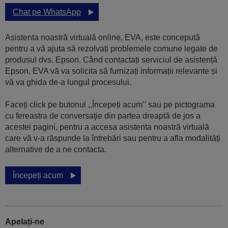
Chat pe WhatsApp
Asistenta noastră virtuală online, EVA, este concepută
pentru a vă ajuta să rezolvați problemele comune legate de
produsul dvs. Epson. Când contactați serviciul de asistență
Epson, EVA vă va solicita să furnizați informații relevante și
vă va ghida de-a lungul procesului.
Faceți click pe butonul ,,Începeți acum’’ sau pe pictograma
cu fereastra de conversaţie din partea dreaptă de jos a
acestei pagini, pentru a accesa asistenta noastră virtuală
care vă v-a răspunde la întrebări sau pentru a afla modalități
alternative de a ne contacta.
Începeți acum
Apelați-ne