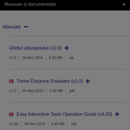
Manuale și documentație
Manuale
Ghidul utilizatorului (v1.0)
v.1.0
30-Mar-2016
6.83 MB
.zip
Throw Distance Simulator (v1.0)
v.1.0
05-May-2020
2.39 MB
.pdf
Easy Interactive Tools Operation Guide (v4.20)
v.4.20
06-Dec-2018
0.85 MB
.pdf