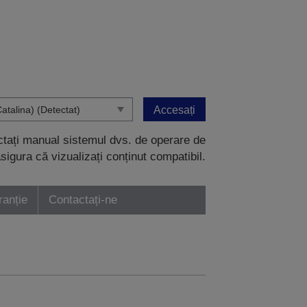
Accesați
ectați manual sistemul dvs. de operare de
sigura că vizualizați conținut compatibil.
ranție
Contactați-ne