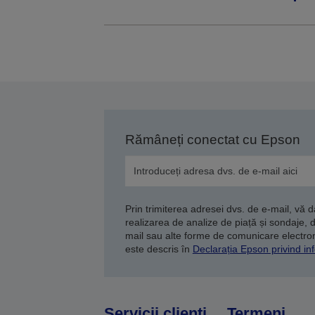
Rămâneți conectat cu Epson
Prin trimiterea adresei dvs. de e-mail, vă 
realizarea de analize de piață și sondaje, 
mail sau alte forme de comunicare electroni
este descris în
Declarația Epson privind inf
Servicii clienţi
Termeni