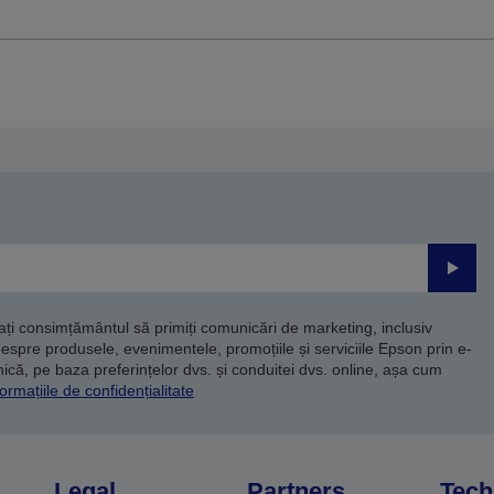
Trimite
dați consimțământul să primiți comunicări de marketing, inclusiv
despre produsele, evenimentele, promoțiile și serviciile Epson prin e-
că, pe baza preferințelor dvs. și conduitei dvs. online, așa cum
ormațiile de confidențialitate
Legal
Partners
Tech