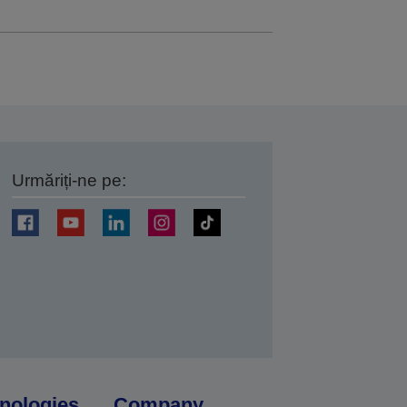
Urmăriți-ne pe:
ți
nologies
Company