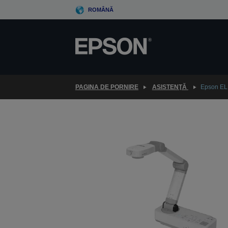
Skip
ROMÂNĂ
to
main
content
PAGINA DE PORNIRE
ASISTENŢĂ
Epson E